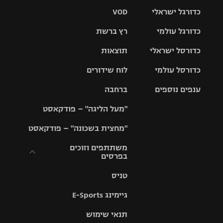
כדורגל ישראלי
VOD
כדורגל עולמי
רץ ברשת
ליגת העל
כדורסל ישראלי
תוצאות
ליגת
ליגה לאומית
האלופות
כדורסל עולמי
לוח שידורים
ליגת ווינר
סל
גביע הטוטו
ענפים נוספים
ברחבה
ליגה
NBA
אירופית
"מעל הליגה" – פודקאסט
ליגה לאומית
ליגיונרים
טניס
יורוליג
ליגה אנגלית
"מחצית בשכונה" – פודקאסט
כדורסל נשים
גביע המדינה
כדוריד
יורוקאפ
ליגה גרמנית
משתתפים וזוכים
בפרסים
מכבי תל
נבחרת
כדורעף
אביב
ישראל
ליגה
טניס
ספרדית
תקנון משתתפים
שחייה
הפועל חולון
מכבי חיפה
וזוכים בפרסים
גיימינג E-Sports
ליגה
איטלקית
ג'ודו
הפועל
בית"ר
תנאי שימוש
תקנון עבור פעילות
ירושלים
ירושלים