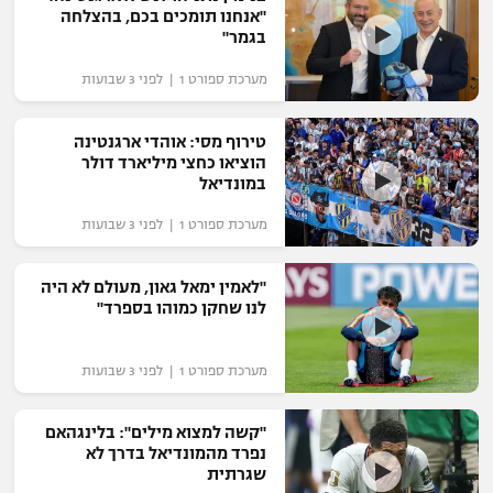
"אנחנו תומכים בכם, בהצלחה
רשיון להקרנה פומבית לבית עסק
בגמר"
הצטרפות לחבילת הערוצים
מערכת ספורט 1 | לפני 3 שבועות
לוח דרושים – ג'ובנט
טירוף מסי: אוהדי ארגנטינה
הוציאו כחצי מיליארד דולר
במונדיאל
תגיות
מערכת ספורט 1 | לפני 3 שבועות
המגזין
"לאמין ימאל גאון, מעולם לא היה
לנו שחקן כמוהו בספרד"
מערכת ספורט 1 | לפני 3 שבועות
"קשה למצוא מילים": בלינגהאם
נפרד מהמונדיאל בדרך לא
שגרתית