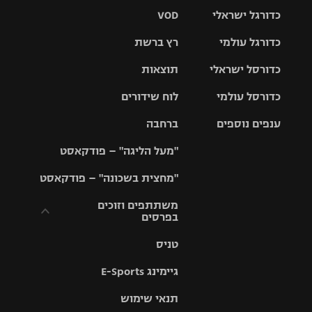
כדורגל ישראלי
VOD
כדורגל עולמי
רץ ברשת
ליגת העל
כדורסל ישראלי
תוצאות
ליגת
ליגה לאומית
האלופות
כדורסל עולמי
לוח שידורים
ליגת ווינר
סל
גביע הטוטו
ענפים נוספים
ברחבה
ליגה
NBA
אירופית
"מעל הליגה" – פודקאסט
ליגה לאומית
ליגיונרים
טניס
יורוליג
ליגה אנגלית
"מחצית בשכונה" – פודקאסט
כדורסל נשים
גביע המדינה
כדוריד
יורוקאפ
ליגה גרמנית
משתתפים וזוכים
בפרסים
מכבי תל
נבחרת
כדורעף
אביב
ישראל
ליגה
טניס
ספרדית
תקנון משתתפים
שחייה
הפועל חולון
מכבי חיפה
וזוכים בפרסים
גיימינג E-Sports
ליגה
איטלקית
ג'ודו
הפועל
בית"ר
תנאי שימוש
תקנון עבור פעילות
ירושלים
ירושלים
אלקטרה