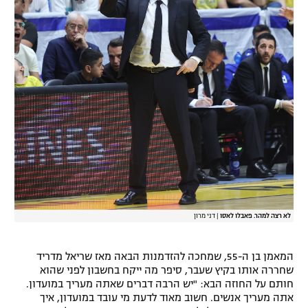
רשיון להקרנה פומבית לבית עסק
הצטרפות לחבילת הערוצים
לוח דרושים – ג'ובנט
תגיות
המגזין
לא רצה למהר. פאבלו לאסו
|
דני מרון
המאמן בן ה-55, שמחכה להזדמנות הבאה מאז שריאל מדריד
שחררה אותו בקיץ שעבר, סיפר מה ייקח בחשבון לפני שהוא
חותם על החוזה הבא: "יש הרבה דברים שאתה מעריך במועדון.
אתה מעריך אנשים. חשוב מאוד לדעת מי עובד במועדון, איך