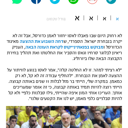
"מחצית בשכונה" – פודקאסט
אופניים
א
א
א
א
(גודל טקסט)
ספורט מוטורי
משתתפים וזוכים בפרסים
לא רחוק היום שבו פאבלו לאסו יחזור לאמן כדורסל, אבל זה לא
כדורמים
יקרה בנבחרת ישראל. הספרדי, ש
דחה השבוע את ההצעה
מאיגוד
תקנון משתתפים וזוכים בפרסים
טניס
הכדורסל ו
מבוקש בפנאתינייקוס לקראת העונה הבאה
, העניק
פוטבול אמריקאי NFL
ריאיון לבלוגר סרחיו וגאס והסביר את החלטתו ואת תהליך בחירת
תקנון עבור פעילות אלקטרה
הקבוצה הבאה שלו ביורוליג.
גיימינג E-Sports
בייסבול MLB
"לא רציתי למהר. זו לא החלטה קלה", אמר לאסו בנוגע לוויתור על
תקנון עבור פעילות ספורט 1 – "מרלן"
ההצעה לאמן את הנבחרת. "להחליף עבודה זה לא קל, לא רק
ספורט אתגרי ואקסטרים
כמאמן. במקרה שלי, הייתי בר מזל לבלות 11 שנים באותה קבוצה.
תנאי שימוש
הייתי רוצה להיות תמיד באותה קבוצה, כי זה אומר שמעריכים
אותך. העריכו אותי המון איפה שהייתי, גילו סבלנות כלפיי ולא קל
אומנויות לחימה
להיות סבלניים כלפי מאמן, יש לנו את הקטעים שלנו".
מדיניות פרטיות
גיימינג E-Sports
תקנון פעילות ספורט 1