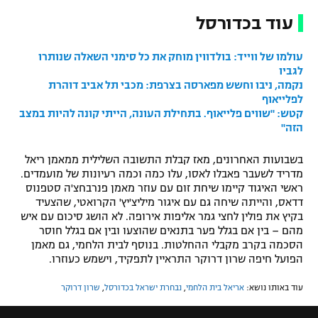
עוד בכדורסל
עולמו של ווייד: בולדווין מוחק את כל סימני השאלה שנותרו
לגביו
נקמה, ניבו וחשש מפארסה בצרפת: מכבי תל אביב דוהרת
לפלייאוף
קטש: "שווים פלייאוף. בתחילת העונה, הייתי קונה להיות במצב
הזה"
בשבועות האחרונים, מאז קבלת התשובה השלילית ממאמן ריאל
מדריד לשעבר פאבלו לאסו, עלו כמה וכמה רעיונות של מועמדים.
ראשי האיגוד קיימו שיחת זום עם עוזר מאמן פנרבחצ'ה סטפנוס
דדאס, והייתה שיחה גם עם איגור מיליצ'יץ' הקרואטי, שהצעיד
בקיץ את פולין לחצי גמר אליפות אירופה. לא הושג סיכום עם איש
מהם – בין אם בגלל פער בתנאים שהוצעו ובין אם בגלל חוסר
הסכמה בקרב מקבלי ההחלטות. בנוסף לבית הלחמי, גם מאמן
הפועל חיפה שרון דרוקר התראיין לתפקיד, וישמש כעוזרו.
עוד באותו נושא:
אריאל בית הלחמי
,
נבחרת ישראל בכדורסל
,
שרון דרוקר