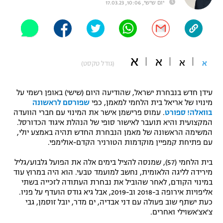
יום שישי, 10:06, 17.03.23
"מחצית בשכונה" – פודקאסט
אופניים
ספורט מוטורי
משתתפים וזוכים בפרסים
א
א
א
א
(גודל טקסט)
כדורמים
תקנון משתתפים וזוכים בפרסים
טניס
פוטבול אמריקאי NFL
עידן חדש בנבחרת ישראל, שהודיעה היום (שישי) באופן רשמי על
תקנון עבור פעילות אלקטרה
מינויו של אריאל בית הלחמי למאמן, כפי
שפורסם לראשונה
בוואלה! ספורט
. עמוס פרישמן אישר את המינוי עם חברי הוועדה
גיימינג E-Sports
בייסבול MLB
המקצועית והיא תועבר לאישור סופי של הנהלת איגוד הכדורסל.
תקנון עבור פעילות ספורט 1 – "מרלן"
המשימה הראשונה של מאמן הנבחרת החדש תהיה באמצע יולי,
ספורט אתגרי ואקסטרים
עם פתיחת קמפיין מוקדמות הטורניר הקדם-אולימפי.
תנאי שימוש
בית הלחמי (57), שמנסה להציל בימים אלה את הפועל גלבוע/גליל
אומנויות לחימה
מירידה לליגה הלאומית, נחשב למועמד טבעי. הוא היה במרוץ עוד
מדיניות פרטיות
במינוי הקודם, לאחר שהוביל את נבחרת העתודה לזכייה בשתי
גיימינג E-Sports
אליפויות אירופה ב-2018 וב-2019, אבל גיא גודס הועדף על פניו.
כעת ישתף שוב פעולה עם דני אבדיה, ים מדר, יובל זוסמן, גבי
תקנון פעילות ספורט 1
צ'אצ'אשוילי ואחרים.