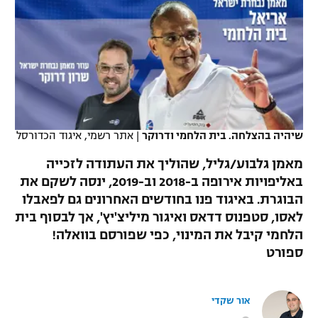
כדורסל נשים
נבחרת ישראל
יורוליג
ליגה ספרדית
טניס
VOD
מכבי תל אביב
מכבי חיפה
יורוקאפ
ליגה איטלקית
כדוריד
הפועל חולון
בית"ר ירושלים
רץ ברשת
ליגה צרפתית
כדורעף
הפועל ירושלים
מכבי תל אביב
ליגה הולנדית
שיהיה בהצלחה. בית הלחמי ודרוקר
|
אתר רשמי, איגוד הכדורסל
שחייה
תוצאות
דני אבדיה
הפועל תל אביב
מאמן גלבוע/גליל, שהוליך את העתודה לזכייה
ליגה טורקית
ג'ודו
באליפויות אירופה ב-2018 וב-2019, ינסה לשקם את
הפועל חיפה
לוח שידורים
הבוגרת. באיגוד פנו בחודשים האחרונים גם לפאבלו
ליגה סינית
אגרוף
לאסו, סטפנוס דדאס ואיגור מיליצ'יץ', אך לבסוף בית
הפועל באר שבע
הלחמי קיבל את המינוי, כפי שפורסם בוואלה!
ליגה ברזילאית
ברחבה
ספורט אולימפי
ספורט
מכבי נתניה
ליגות נוספות
UFC
"מעל הליגה" – פודקאסט
בני יהודה
אור שקדי
היאבקות WWE