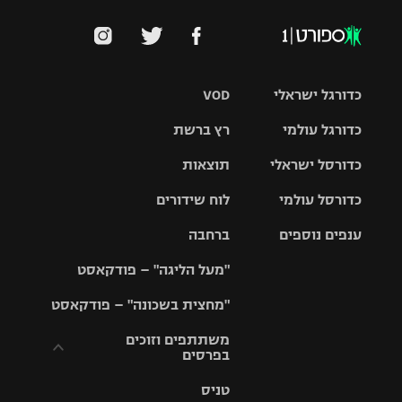
כדורגל ישראלי
VOD
כדורגל עולמי
רץ ברשת
ליגת העל
כדורסל ישראלי
תוצאות
ליגת
ליגה לאומית
האלופות
כדורסל עולמי
לוח שידורים
ליגת ווינר
סל
גביע הטוטו
ענפים נוספים
ברחבה
ליגה
NBA
אירופית
"מעל הליגה" – פודקאסט
ליגה לאומית
ליגיונרים
טניס
יורוליג
ליגה אנגלית
"מחצית בשכונה" – פודקאסט
כדורסל נשים
גביע המדינה
כדוריד
יורוקאפ
ליגה גרמנית
משתתפים וזוכים
בפרסים
מכבי תל
נבחרת
כדורעף
אביב
ישראל
ליגה
טניס
ספרדית