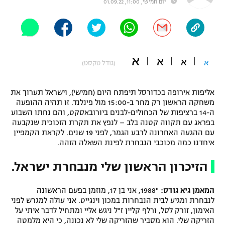
יום חמישי, 11:00, 01.09.22
"מחצית בשכונה" – פודקאסט
אופניים
ספורט מוטורי
משתתפים וזוכים בפרסים
א
א
א
א
(גודל טקסט)
כדורמים
תקנון משתתפים וזוכים בפרסים
טניס
אליפות אירופה בכדורסל תיפתח היום (חמישי), וישראל תערוך את
פוטבול אמריקאי NFL
תקנון עבור פעילות אלקטרה
משחקה הראשון רק מחר ב-15:00 מול פינלנד. זו תהיה ההופעה
ה-14 ברציפות של הכחולים-לבנים ביורובאסקט, והם נחתו השבוע
גיימינג E-Sports
בייסבול MLB
בפראג עם תקווה קטנה בלב – לנפץ את תקרת הזכוכית שנקבעה
תקנון עבור פעילות ספורט 1 – "מרלן"
עם ההגעה האחרונה לרבע הגמר, לפני 19 שנים. לקראת הקמפיין
ספורט אתגרי ואקסטרים
איחדנו כמה מכוכבי הנבחרת לפינת השאלה הזהה.
תנאי שימוש
הזיכרון הראשון שלי מנבחרת ישראל.
אומנויות לחימה
מדיניות פרטיות
גיימינג E-Sports
המאמן גיא גודס:
"1988, אני בן 17, מוזמן בפעם הראשונה
לנבחרת ומגיע לבית הנבחרות במכון וינגייט. אני עולה למגרש לפני
האימון, זורק לסל, ורלף קליין ז"ל ניגש אליי ומתחיל לדבר איתי על
תקנון פעילות ספורט 1
הזריקה שלי. הוא מסביר שהזריקה שלי לא נכונה, כי היא מלמטה