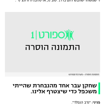
לי שמשהו ישתבש להם בדרך. טוב נו, אז סלובניה ודונצ'יץ'".
התמונה הוסרה – מערכת ספורט1
שחקן עבר אחד מהנבחרת שהייתי
משכפל כדי שיצטרף אלינו.
פניני:
"נדב הנפלד".