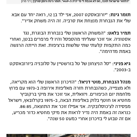
"הלוואי שישראל תזכה, ואז לא אכפת לי מי יהיה ה-MVP". תומר גינת ורומן סורקין
|
דני מרון
תומר גינת:
"יורובאסקט 2007, אני ילד בן 12, רואה יחד עם אבא
שלי את הנבחרת מנצחת את סרביה. זה היה משחק אדיר".
תמיר בלאט:
"המשחק הראשון שלי בנבחרת הבוגרת, נגד
אסטוניה. אני זוכר שעליתי מהספסל והיו לי פרפרים בבטן, ואחרי
כמה התקפות קלעתי שתי שלשות ברציפות. זאת הייתה הרגשה
באמת מדהימה".
גיא פניני:
"סל הניצחון של טל בורשטיין על סלובניה ביורובאסקט
ב-2003".
מנהל הנבחרת, מוטי דניאל:
"הזיכרון הראשון שלי הוא מקריאה,
ולא מצפייה, כשהנבחרת חזרה מאליפות אירופה ב-1973 עם פרוץ
מלחמת יום הכיפורים. ויזואלית, אני זוכר את מיקי ברקוביץ'
מחטיא או חוטף בלוק באליפות הבאה, ב-1975 בקרלובאץ, וישראל
מפסידה לצ'כוסלובקיה. אני אפילו זוכר את התוצאה, 86:85.
כנראה זה באמת היה נדיר לראות את מיקי מחטיא כדור מכריע,
אם זה טבוע לי בזיכרון אחרי כמעט 50 שנה".