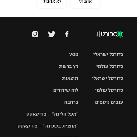
אהבתי
לא אהבתי
כדורגל ישראלי
VOD
כדורגל עולמי
רץ ברשת
ליגת העל
כדורסל ישראלי
תוצאות
ליגת
ליגה לאומית
האלופות
כדורסל עולמי
לוח שידורים
ליגת ווינר
סל
גביע הטוטו
ענפים נוספים
ברחבה
ליגה
NBA
אירופית
"מעל הליגה" – פודקאסט
ליגה לאומית
ליגיונרים
טניס
יורוליג
ליגה אנגלית
"מחצית בשכונה" – פודקאסט
כדורסל נשים
גביע המדינה
כדוריד
יורוקאפ