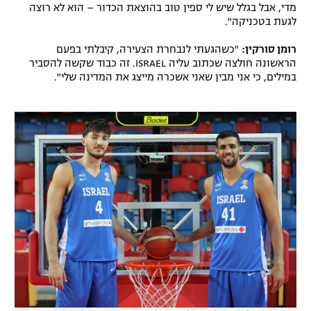
מדי, אבל בגלל שיש לי ספין טוב בהוצאת הכדור – הוא לא רוצה
רשיון להקרנה פומבית לבית עסק
לגעת בטכניקה".
רומן סורקין:
"כשהגעתי לנבחרת הצעירה, קיבלתי בפעם
הצטרפות לחבילת הערוצים
הראשונה חולצה שכתוב עליה ISRAEL. זה כבוד שקשה להסביר
במילים, כי אני מבין שאני אשכרה מייצג את המדינה שלי".
לוח דרושים – ג'ובנט
תגיות
המגזין