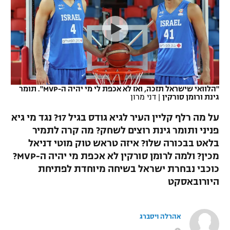
כדורסל נשים
נבחרת ישראל
יורוליג
ליגה ספרדית
טניס
VOD
מכבי תל אביב
מכבי חיפה
יורוקאפ
ליגה איטלקית
כדוריד
הפועל חולון
בית"ר ירושלים
רץ ברשת
ליגה צרפתית
כדורעף
הפועל ירושלים
מכבי תל אביב
"הלוואי שישראל תזכה, ואז לא אכפת לי מי יהיה ה-MVP". תומר
גינת ורומן סורקין
|
דני מרון
ליגה הולנדית
שחייה
תוצאות
דני אבדיה
הפועל תל אביב
על מה רלף קליין העיר לגיא גודס בגיל 17? נגד מי גיא
ליגה טורקית
ג'ודו
פניני ותומר גינת רוצים לשחק? מה קרה לתמיר
הפועל חיפה
לוח שידורים
בלאט בבכורה שלו? איזה טראש טוק מוטי דניאל
ליגה סינית
אגרוף
מכין? ולמה לרומן סורקין לא אכפת מי יהיה ה-MVP?
הפועל באר שבע
כוכבי נבחרת ישראל בשיחה מיוחדת לפתיחת
ליגה ברזילאית
ברחבה
ספורט אולימפי
היורובאסקט
מכבי נתניה
ליגות נוספות
UFC
"מעל הליגה" – פודקאסט
בני יהודה
אהרלה ויסברג
היאבקות WWE