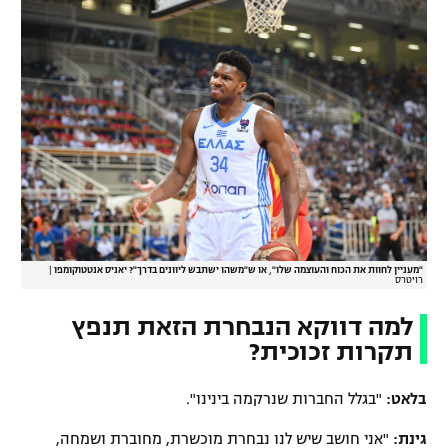
"מעניין לחוות את הכוח והעוצמה שלו", או ש"משהו ישתבש ליוונים בדרך"? יאניס אנטטוקומפו
|
רויטרס
למה דווקא הנבחרת הזאת תנפץ
תקרות זכוכית?
בלאט:
"בגלל החברות שנרקמה בינינו".
גינת:
"אני חושב שיש לנו נבחרת מוכשרת, מחוברת ושמחה,