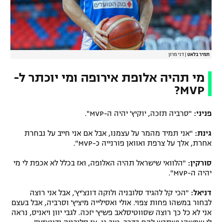
תמיר בלאט
|
דני מרון
מי תהיה אלופת אירופה ומי יוכתר ל-
MVP?
פניני:
"סרביה תזכה, יוקיץ' יהיה ה-MVP".
גינת:
"אני תמיד מהמר על עצמנו, אבל אם אני חייב על נבחרת
אחרת, אלך על צרפת ואוואן פורנייה כ-MVP".
סורקין:
"הלוואי שישראל תהיה האלופה, ואז בכלל לא אכפת לי מי
יהיה ה-MVP".
דניאל:
"הכי קל להגיד סלובניה ולוקה דונצ'יץ', אבל אני רוצה
לבחור במשהו פחות צפוי. אולי ואסילייה מיציץ' וסרביה, אבל בעצם
אני לא כל כך רוצה שסווטיסלאב פשיץ' יזכה. לגבי יוון ויאניס, נראה