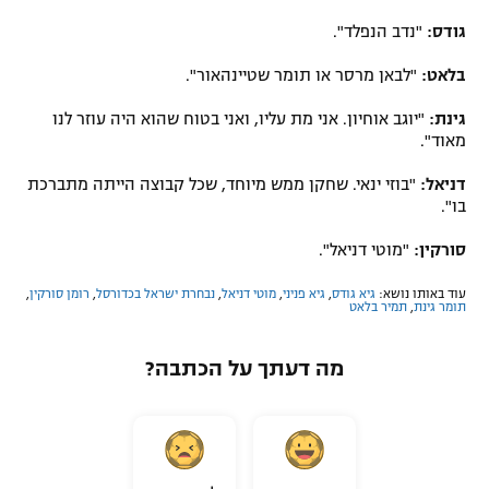
גודס:
"נדב הנפלד".
בלאט:
"לבאן מרסר או תומר שטיינהאור".
גינת:
"יוגב אוחיון. אני מת עליו, ואני בטוח שהוא היה עוזר לנו
מאוד".
דניאל:
"בוזי ינאי. שחקן ממש מיוחד, שכל קבוצה הייתה מתברכת
בו".
סורקין:
"מוטי דניאל".
עוד באותו נושא:
גיא גודס
,
גיא פניני
,
מוטי דניאל
,
נבחרת ישראל בכדורסל
,
רומן סורקין
,
תומר גינת
,
תמיר בלאט
מה דעתך על הכתבה?