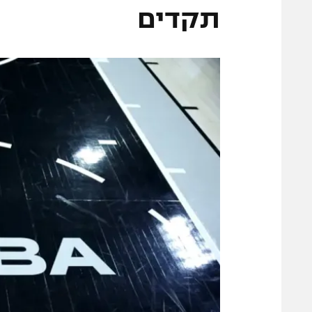
משתתפים וזוכים בפרסים
מכבי ת
תקדים
הפועל 
תקנון משתתפים וזוכים בפרסים
הפועל 
תקנון עבור פעילות אלקטרה
הפועל 
תקנון עבור פעילות ספורט 1 – "מרלן"
מכבי נ
טניס
בני יהו
גיימינג E-Sports
תנאי שימוש
מדיניות פרטיות
תקנון פעילות ספורט 1
רשיון להקרנה פומבית לבית עסק
הצטרפות לחבילת הערוצים
לוח דרושים – ג'ובנט
תגיות