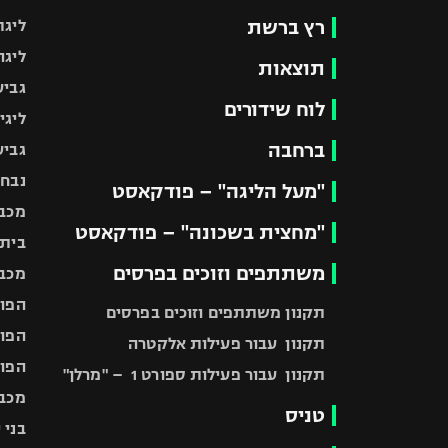
רץ ברשת
ליגת
ליגה
תוצאות
גביע
לוח שידורים
ליגי
ברחבה
גביע
נבחר
"מעל הליגה" – פודקאסט
מכבי
"מחצית בשכונה" – פודקאסט
בית"
משתתפים וזוכים בפרסים
מכבי
הפוע
תקנון משתתפים וזוכים בפרסים
הפוע
תקנון עבור פעילות אלקטרה
הפוע
תקנון עבור פעילות ספורט 1 – "מרלן"
מכבי
טניס
בני 