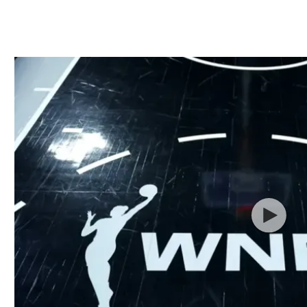
ל אביב
ליגה טורקית
תל אביב
ליגה סינית
חיפה
ליגה ברזילאית
באר שבע
ליגות נוספות
תניה
דה