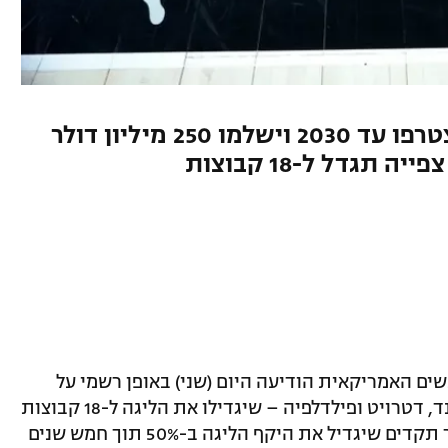
קליבלנד, דטרויט ופילדלפיה יצטרפו עד 2030 וישלמו 250 מיליון דולר
גדל ל-18 קבוצות
ת הנשים האמריקאית הודיעה היום (שני) באופן רשמי על
צירופן של שלוש קבוצות חדשות – קליבלנד, דטרויט ופילדלפיה – שיגדילו את הליגה ל-18 קבוצות
עד שנת 2030. מדובר במהלך הרחבה חסר תקדים שיגדיל את היקף הליגה ב-50% תוך חמש שנים