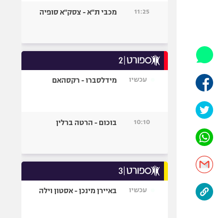
היאבקות WWE
11:25
מכבי ת"א - צסק"א סופיה
אופניים
ספורט מוטורי
כדורמים
פוטבול אמריקאי NFL
בייסבול MLB
עכשיו
מידלסברו - רקסהאם
ספורט אתגרי
ואקסטרים
אומנויות לחימה
10:10
בוכום - הרטה ברלין
גיימינג E-Sports
עכשיו
באיירן מינכן - אסטון וילה