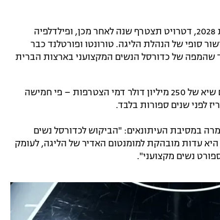
הקבוצה מקליבלנד תחל לשחק כבר בעונת 2028, דטרויט תצטרף שנה לאחר מכן, ופילדלפיה
ב-2030 – בכפוף לאישור סופי של הנהלת הליגה. טורונטו ופורטלנד כבר
ך שהמפה של כדורסל הנשים המקצועני בארצות הברית
כל אחת מהקבוצות החדשות שילמה סכום שיא של 250 מיליון דולר דמי הצטרפות – פי חמישה
יז לפני שנים ספורות בלבד.
מרה במסיבת העיתונאים: "הביקוש לכדורסל נשים
 היא עדות מובהקת למומנטום האדיר של הליגה, לעומק
פורט נשים מקצועני".