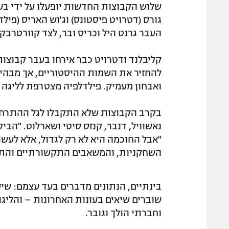
גורס (דטרויט פיסטונס) וג'וש האריס (פיל
העבר גרנט היל וכריס ובר, לצד קוורטרבק ה-NFL ג'ארד ג
להחזיר את השמות ההיסטוריים, אך מבה
ואבחון מעמיק. פילדלפיה מצטרפת לליגה לראש
בקרב הקבוצות שלא התקבלו לגל ההתרחבות 
נאשוויל, דנבר, קנזס סיטי ושארלוט. "הבי
"אבל החוכמה היא לא רק לגדול, אלא לעשות
השחקניות, והמשאבים התקשורתיים והתאג
שוברים שיאים בעונות האחרונות – והליג
וחברתי הולך וגובר.