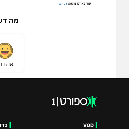
עוד באותו נושא:
wnba
מה דע
אהבת
VOD
כדו