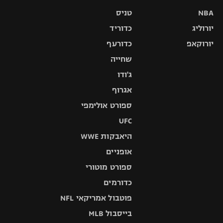
NBA
טניס
יורוליג
כדוריד
יורוקאפ
כדורעף
שחייה
ג'ודו
אגרוף
ספורט אולימפי
UFC
היאבקות WWE
אופניים
ספורט מוטורי
כדורמים
פוטבול אמריקאי NFL
בייסבול MLB