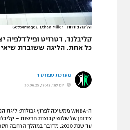
המגזין
הליגה פורחת
|
GettyImages, Ethan Miller
כל אחת. הליגה ששוברת שיאי צפייה ת
מערכת ספורט 1
יום שני, 19:42, 30.06.25
ה-WNBA ממשיכה לפרוץ גבולות: ליג