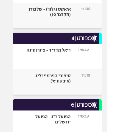
11:30
איאקס (גלוך) - שלבורן
(מקוצר 10)
עכשיו
ריאל מדריד - פיורנטינה
11:15
סיפורי הפרמיירליג
(איפסוויץ')
עכשיו
הפועל ר"ג - הפועל
ירושלים