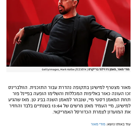
רשיון להקרנה פומבית לבית עסק
הצטרפות לחבילת הערוצים
לוח דרושים – ג'ובנט
תגיות
המגזין
מודי מאור, מאמן ניו זילנד ברייקרס
|
אימג'בנק GettyImages, Mark Kolbe
מאור מצטרף למישיגן בתקופה נהדרת עבור התוכנית. הוולברינס
זכו העונה כאור באליפות המכללות והשלימו הופעה בפיינל פור
תחת המאמן דסטי מיי, שנבחר למאמן השנה בביג טן. מאז שהגיע
למישיגן, מיי העמיד מאזן מרשים של 13:64 בשנתיים בלבד והחזיר
את המועדון לצמרת הכדורסל האמריקאי.
עוד באותו נושא:
מודי מאור