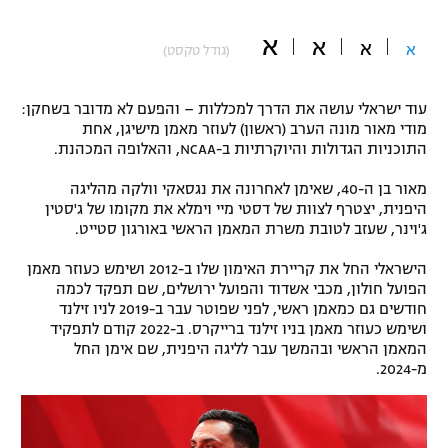
"מחצית בשכונה" – פודקאסט
א
אופניים
א
א
א
(גודל טקסט)
ספורט מוטורי
משתתפים וזוכים בפרסים
עוד ישראלי עושה את הדרך למכללות – והפעם לא מדובר בשחקן:
מודי מאור מונה הערב (ראשון) לעוזר מאמן מישיגן, אחת
כדורמים
התוכניות הגדולות והיוקרתיות ב-NCAA, והאלופה המכהנת.
תקנון משתתפים וזוכים בפרסים
טניס
פוטבול אמריקאי NFL
מאור בן ה-40, שאימן לאחרונה את נגסאקי וולקה מהליגה
תקנון עבור פעילות אלקטרה
היפנית, יצטרף לצוות של דסטי מיי וימלא את מקומו של ג'סטין
גיימינג E-Sports
ג'וינר, שעזב לטובת משרת המאמן הראשי באורגון סטייט.
בייסבול MLB
תקנון עבור פעילות ספורט 1 – "מרלן"
הישראלי החל את קריירת האימון שלו ב-2012 ושימש כעוזר מאמן
ספורט אתגרי ואקסטרים
הפועל חולון, מכבי אשדוד והפועל ירושלים, שם תפקד לכמה
תנאי שימוש
חודשים גם כמאמן ראשי, לפני שפוטר עבר ב-2019 לניו זילנד
אומנויות לחימה
ושימש כעוזר מאמן בניו זילנד ברייקרס. ב-2022 קודם לתפקיד
המאמן הראשי ובהמשך עבר לליגה היפנית, שם אימן החל
מדיניות פרטיות
מ-2024.
גיימינג E-Sports
תקנון פעילות ספורט 1