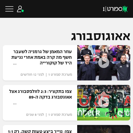
אאוגוסבורג
כדורגל ישראלי
עוזר המאמן של גרמניה לשעבר
חשף מה קרה באמת אחרי נגיעת
היד של קוקורייה
ליגת העל
כדורגל עולמי
מערכת ספורט 1 | לפני 12 חודשים
ליגה לאומית
ליגת האלופות
צפו בתקציר: 2:3 לוולפסבורג אצל
כדורסל ישראלי
אאוגסבורג בדקה ה-89
גביע הטוטו
ליגה אירופית
ליגת ווינר סל
ליגיונרים
כדורסל עולמי
מערכת ספורט 1 | לפני 8 שנים
ליגה אנגלית
ליגה לאומית
גביע המדינה
NBA
צפו: נוייר ביצע טעות קשה, רק 1:1
ליגה גרמנית
ענפים נוספים