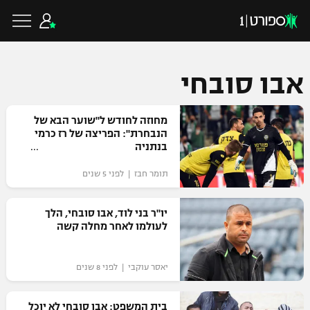
אבו סובחי
כדורגל ישראלי
מחוזה לחודש ל"שוער הבא של
הנבחרת": הפריצה של רז כרמי
בנתניה
ליגת העל
כדורגל עולמי
תומר חבז | לפני 5 שנים
ליגה לאומית
ליגת האלופות
יו"ר בני לוד, אבו סובחי, הלך
כדורסל ישראלי
לעולמו לאחר מחלה קשה
גביע הטוטו
ליגה אירופית
ליגת ווינר סל
ליגיונרים
כדורסל עולמי
יאסר עוקבי | לפני 8 שנים
ליגה אנגלית
ליגה לאומית
גביע המדינה
NBA
בית המשפט: אבו סובחי לא יוכל
ליגה גרמנית
ענפים נוספים