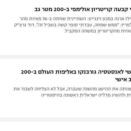
תל אביב
ליגה סינית
עה קריטריון אולימפי ב-200 מטר גב
חיפה
ליגה ברזילאית
תחרות הטריילז ארנה במכון וינגייט: השחיינית שחתה ב-76 מאיות מהר
באר שבע
ליגות נוספות
פריז: "ממש שמחה, עבדתי סופר קשה בשביל זה". דוד גרצ'יק
תניה
דה
מקום חמישי לאנסטסיה גורבנקו באליפות העולם ב-200
 אישי
וותה את ההישג מהשנה שעברה, אבל לא הצליחה לשבור את
ת ולהשיג מדליה ישראלית ראשונה בהיסטוריה