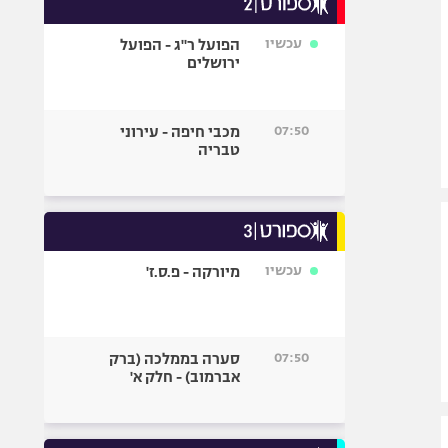
אופניים
עכשיו
הפועל ר"ג - הפועל
ספורט מוטורי
ירושלים
כדורמים
פוטבול אמריקאי NFL
07:50
מכבי חיפה - עירוני
בייסבול MLB
טבריה
ספורט אתגרי
ואקסטרים
אומנויות לחימה
גיימינג E-Sports
עכשיו
מיורקה - פ.ס.ז'
07:50
סערה בממלכה (ברק
אברמוב) - חלק א'