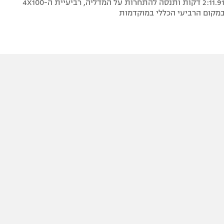
השעון אחרי 2:11.91 דקות ותנסה להתחרות על המדליה, רביעיית ה-4X100
במקום הרביעי הכללי במוקדמות