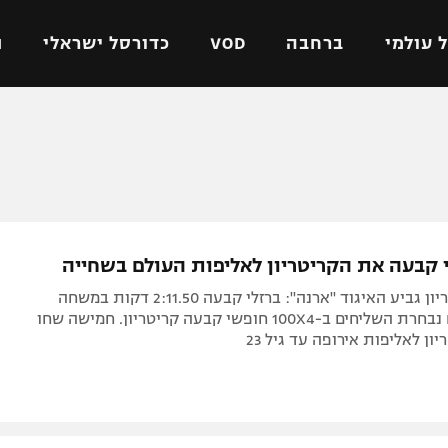
 עולמי
ברחבה
VOD
כדורסל ישראלי
ת
ל ישראלי
כדורגל עולמי
כדורסל ישראלי
על
ליגת האלופות
ליגת ווינר סל
אומית
ליגה אירופית
ליגה לאומית
וטו
ליגה אנגלית
כדורסל נשים
י קבעה את הקריטריון לאליפות העולם בשחייה
ים
ליגה גרמנית
מכבי תל אביב
תחרות קריטריון גביע האיגוד "ארנה": ברזלי קבעה 2:11.50 דקות במשחה
מדינה
ליגה ספרדית
הפועל חולון
ל-200 גב. גם נבחרת השליחים ב-100X4 חופשי קבעה קריטריון. חמישה שחו
ן לאליפות אירופה עד גיל 23
ישראל
ליגה איטלקית
הפועל ירושלים
יפה
ליגה צרפתית
דני אבדיה
רושלים
ליגה הולנדית
ל אביב
ליגה טורקית