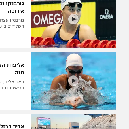
אירופה
השליחים ב-4X200 סיימו במקום החמישי במקצה הגמר
חזה
הראשונות ב-100 חזה. גם לוקטב, ברזלי ולייטרובסקי לא העפילו לחצי הג
אביב ברזלי