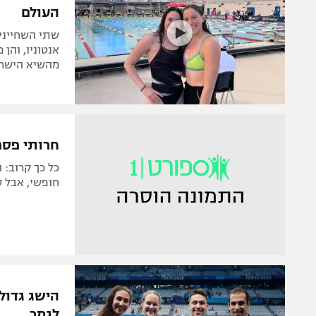
העולם
אנטוניו, והן
מהשיא הישראלי ב-200 מטר
חרותי פספס את חצ
חופשי, אבל ס
לגמר