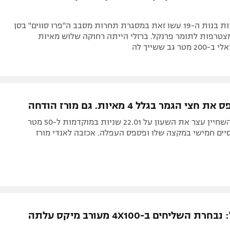
שתי השחייניות בנות ה-19 עשו זאת במסגרת תחרות מסבב ה"פרו סווים" בסן
 מצטרפות לתומר פרנקל. ברזלי הייתה רחוקה שלוש מאיות
 גב ששייך לה
י הגמר בגלל 4 מאיות. גם מורז הודחה
כל כך קרוב: השחיין עצר את השעון על 22.01 שניות במוקדמות ל-50 מטר
יים חמישי במקצה שלו ופספס העפלה. אכזבה לאנדי מורז
הישג גדול: נבחרת השליחים ב-4X100 מעורב מיקס עלתה