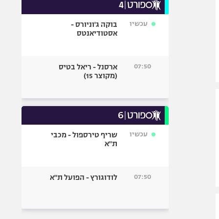
עכשיו
בוקה ג'וניורס -
אסטודיאנטס
07:50
ארסנל - ריאל בטיס
(מקוצר 15)
עכשיו
שריף טירספול - מכבי
ת"א
07:50
לודוגורץ - הפועל ת"א