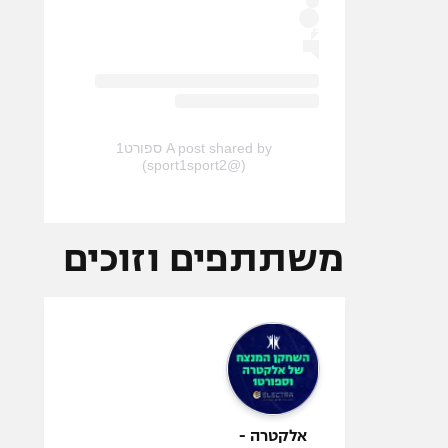
A post shared by ספורט1
(@sport1sport2)
משתתפים וזוכים
אלקטרה -