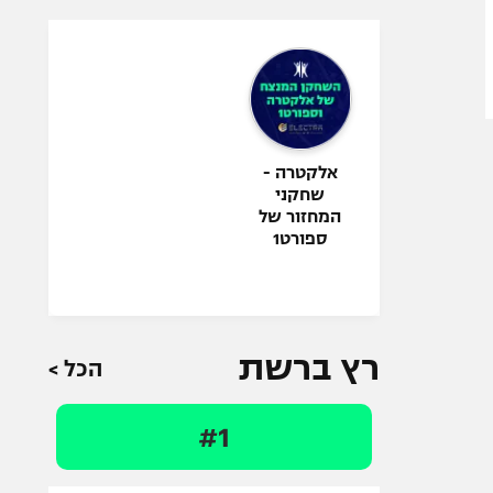
אלקטרה -
שחקני
המחזור של
ספורט1
רץ ברשת
הכל >
#1