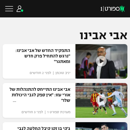
אבי אבינו
כדורגל ישראלי
התפקיד החדש של אבי אבינו:
"נרגש להתחיל פרק חדש
ומאתגר"
ליגת העל
כדורגל עולמי
יניב טוכמן | לפני 2 חודשים
ליגה לאומית
ליגת האלופות
אבי אבינו התייחס להתנהלות של
כדורסל ישראלי
אורי עזו: "אין ספק לגבי היכולות
גביע הטוטו
שלו"
ליגה אירופית
ליגת ווינר סל
ליגיונרים
כדורסל עולמי
מערכת ספורט 1 | לפני 3 חודשים
ליגה אנגלית
ליגה לאומית
גביע המדינה
NBA
ג'קי בן זקן קיבל החלטה לגבי
ליגה גרמנית
ענפים נוספים