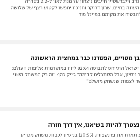
הכתומים של נדב זילברשטיין חייבים ניצחון על מנת לאזן ל-2:2 בסדרה
עונה בחיים. שרון דרוקר וחניכיו יחפשו לקטוע רצף של שלושה
הבטיח את מקומם בפיינל פור
ן מסויים, הפסדנו כבר במחצית הראשונה
מאמן נבחרת ישראל התייחס לתבוסה 82:61 ליוון במוקדמות אליפות העולם:
 ניסיון, אבל מסתכלים קדימה" ג'ייק כהן: "זה רק המשחק השני
שר לצפות שנשחק מושלם"
נצטרך להיות בשיאנו, אין דרך חזרה
נקפורט (20:55) בניסיון לכפות משחק מכריע