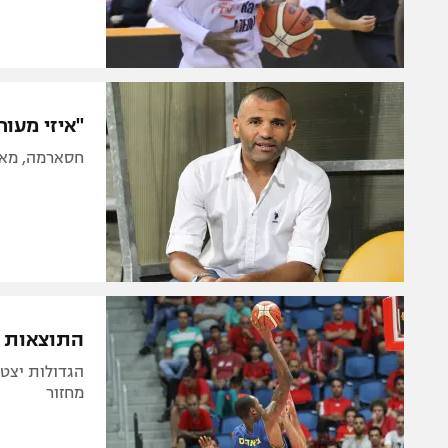
"איזי מעור
חסארמה, מאמן ק"ש, סיפר ל-03FM
התוצאות ש
הגדולות יצטר
מחזור