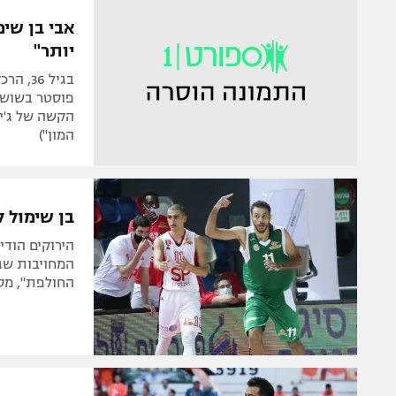
הפועל 
תקנון משתתפים וזוכים בפרסים
אבי בן שי
הפועל 
יותר"
תקנון עבור פעילות אלקטרה
הפועל 
תקנון עבור פעילות ספורט 1 – "מרלן"
בגיל 6
מכבי נ
פוסטר בשושל
טניס
הקשה של ג'ינ
בני יהו
המון")
גיימינג E-Sports
תנאי שימוש
בן שימול 
מדיניות פרטיות
תקנון פעילות ספורט 1
המחויבות שגי
החולפת", מסר
רשיון להקרנה פומבית לבית עסק
הצטרפות לחבילת הערוצים
לוח דרושים – ג'ובנט
תגיות
המגזין