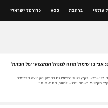
 עולמי
ברחבה
VOD
כדורסל ישראלי
ת
ל ישראלי
כדורגל עולמי
כדורסל ישראלי
על
ליגת האלופות
ליגת ווינר סל
אומית
ליגה אירופית
ליגה לאומית
וטו
ליגה אנגלית
כדורסל נשים
: אבי בן שימול מונה למנהל המקצועי של הפועל
ים
ליגה גרמנית
מכבי תל אביב
מדינה
ליגה ספרדית
הפועל חולון
רכז העבר בן ה-37 שפרש בקיץ 2021 ושימש גם כקפטן הקבוצה הדרומים
ישראל
ליגה איטלקית
הפועל ירושלים
ד מקצועי: "שמח ונרגש לחזור, התגעגעתי"
יפה
ליגה צרפתית
דני אבדיה
רושלים
ליגה הולנדית
ל אביב
ליגה טורקית