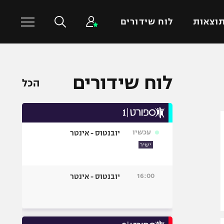
וצאות
לוח שידורים
כדורסל עולמי
ענפים נוספים
לוח שידורים
הכל
NBA
טניס
יורוליג
כדוריד
יורוקאפ
כדורעף
עכשיו
יובנטוס - אינטר
שחייה
ישיר
ג'ודו
אגרוף
16:00
יובנטוס - אינטר
ספורט אולימפי
UFC
היאבקות WWE