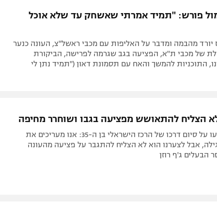
תל אביב
ליגה סינית
מול פורש: "תמיד אמרתי שאשחק עד שלא אוכל
חיפה
ליגה ברזילאית
באר שבע
ליגות נוספות
3, הרכז יורד מהבמה ומדבר על האליפות עם מכבי ראשל"צ, העונה כנער
תניה
ת של מכבי ת"א, הפציעה בגב שגרמה לפרישה, הביקורת
ו, התוכניות להמשך והאח עם תסמונת דאון ("תמיד נתן לי
דה
לא הצליח להתאושש מפציעה בגבו ושוחרר מחיפה
הירוקים הודיעו על סיום דרכו של הרכז הישראלי בן ה-35: אנו מעריכים את
לה, אבל לצערנו הוא לא הצליח להתגבר על פציעה מהעונה
 הבעלים ג'ף רוזן