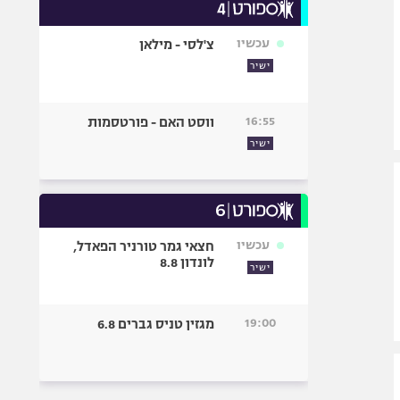
עכשיו
צ'לסי - מילאן
ישיר
16:55
ווסט האם - פורטסמות
ישיר
עכשיו
חצאי גמר טורניר הפאדל,
לונדון 8.8
ישיר
19:00
מגזין טניס גברים 6.8