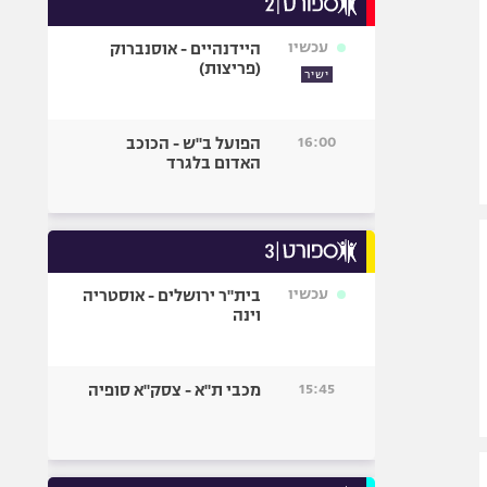
אופניים
עכשיו
היידנהיים - אוסנברוק
ספורט מוטורי
(פריצות)
ישיר
כדורמים
פוטבול אמריקאי NFL
16:00
הפועל ב"ש - הכוכב
בייסבול MLB
האדום בלגרד
ספורט אתגרי
ואקסטרים
אומנויות לחימה
גיימינג E-Sports
עכשיו
בית"ר ירושלים - אוסטריה
וינה
15:45
מכבי ת"א - צסק"א סופיה