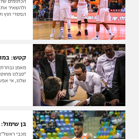
ולהשאיר את ה
הפסדי חוץ ול
קטש: במוב
"סבלנו מחוסר
שלנו, אי אפ
בן שימול: 
מכבי ראשל"צ תארח את פר