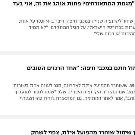
 "מגמת המתאזרחים? פחות אוהב את זה, אני בעד
הרכז הוותיק, שחזר לקדנציה שנייה במכבי חיפה, דיבר ב-103FM על אחת
רות בכדורסל הישראלי. על הגיל המתקדם: "לא תמיד
ירות או בכוח שלי"
מול חתם במכבי חיפה: "אחד הרכזים הטובים
השחקן בן ה-35, ששוחרר מהפועל אילת לאחרונה, סגר לעונה אחת בשורות
מל. שם תהיה זו הקדנציה השנייה שלו: "שמח לחזור למועדון
והב", אמר לאחר החתימה. גם המתאזרח ג'ורדן כהן הצטרף
 שימול שוחרר מהפועל אילת, צפוי לשחק