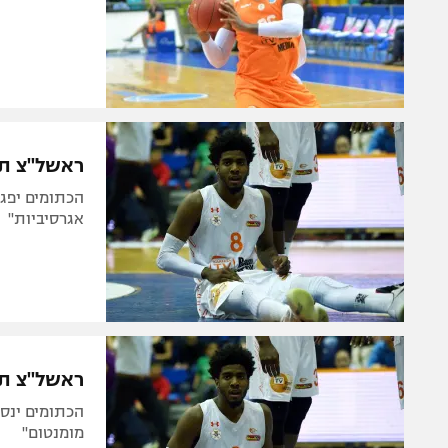
ראשל"צ תצ
הכתומים יפג
אגרסיביות"
ראשל"צ תצ
הכתומים ינסו
מומנטום"