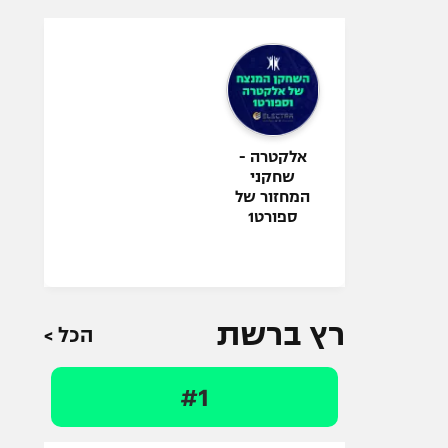
אלקטרה -
שחקני
המחזור של
ספורט1
רץ ברשת
הכל >
#1