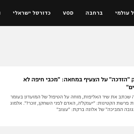
 עולמי
ברחבה
VOD
כדורסל ישראלי
ת
ל ישראלי
כדורגל עולמי
כדורסל ישראלי
על
ליגת האלופות
ליגת ווינר סל
אומית
ליגה אירופית
ליגה לאומית
וטו
ליגה אנגלית
כדורסל נשים
ק "הזדכה" על הצעיף במחאה: "מכבי חיפה לא
ים
ליגה גרמנית
מכבי תל אביב
ם"
מדינה
ליגה ספרדית
הפועל חולון
 שכתב את שיר האליפות, מוחה על הטיפול של המועדון בעומר
ישראל
ליגה איטלקית
הפועל ירושלים
 פרשת הקטינות: "יענקל'ה, האדם לפני השחקן, זוכר?". אלמוג
ובה המביכה" של אלונה ברקת: "עצוב"
יפה
ליגה צרפתית
דני אבדיה
רושלים
ליגה הולנדית
ל אביב
ליגה טורקית