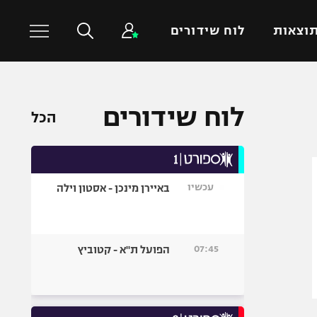
וצאות
לוח שידורים
כדורסל עולמי
ענפים נוספים
לוח שידורים
הכל
NBA
טניס
יורוליג
כדוריד
יורוקאפ
כדורעף
עכשיו
באיירן מינכן - אסטון וילה
שחייה
ג'ודו
אגרוף
07:45
הפועל ת"א - קטוביץ
ספורט אולימפי
UFC
היאבקות WWE