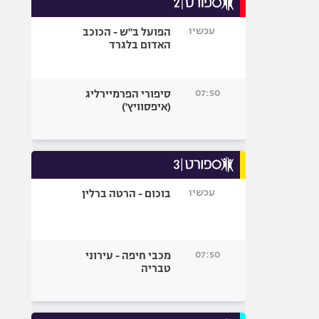
אופניים
עכשיו
הפועל ב"ש - הכוכב
ספורט מוטורי
האדום בלגרד
כדורמים
פוטבול אמריקאי NFL
07:50
סיפורי הפרמיירליג
בייסבול MLB
(איפסוויץ')
ספורט אתגרי
ואקסטרים
אומנויות לחימה
גיימינג E-Sports
עכשיו
בוכום - הרטה ברלין
07:50
מכבי חיפה - עירוני
טבריה