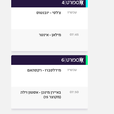
עכשיו
צ'לסי - יובנטוס
07:45
מילאן - אינטר
עכשיו
מידלסברו - רקסהאם
07:50
באיירן מינכן - אסטון וילה
(מקוצר 15)