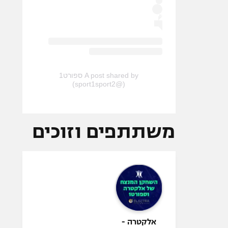
A post shared by ספורט1
(@sport1sport2)
משתתפים וזוכים
אלקטרה -