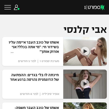
אבי קלנסי
כדורגל ישראלי
אשתו של כוכב העבר איימה עליו
בשידור חי: "מי אתה בכלל? אני
אזרוק אותך"
ליגת העל
כדורגל עולמי
מערכת ספורט 1 | לפני 5 חודשים
ליגה לאומית
ליגת האלופות
חיכתה לו בלי בגדים: ההפתעה
כדורסל ישראלי
של הדוגמנית נהרסה ברגע אחד
גביע הטוטו
ליגה אירופית
ליגת ווינר סל
ליגיונרים
כדורסל עולמי
אופיר סיביליה | לפני 6 חודשים
ליגה אנגלית
ליגה לאומית
גביע המדינה
NBA
אשתו של כוכב העבר חשפה:
ליגה גרמנית
ענפים נוספים