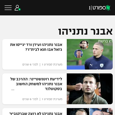
אבנר נתניהו
רץ ברשת
כדורגל ישראלי
אבנר נתניהו ועידן ורד יגייסו את
ג'ואל אבו חנא לבית"ר?
ליגת העל
כדורגל עולמי
מערכת ספורט 1 | לפני 6 שנים
ליגה לאומית
ליגת האלופות
לידיעת רוטנשטיינר: ההרכב של
כדורסל ישראלי
אבנר נתניהו למשחק החשוב
גביע הטוטו
בסקוטלנד
ליגה אירופית
ליגת ווינר סל
ליגיונרים
כדורסל עולמי
מערכת ספורט 1 | לפני 6 שנים
ליגה אנגלית
ליגה לאומית
גביע המדינה
NBA
אבנר נתניהו לא רוצה שברקוביץ'
ליגה גרמנית
ענפים נוספים