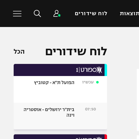
וצאות
לוח שידורים
כדורסל עולמי
ענפים נוספים
לוח שידורים
הכל
NBA
טניס
יורוליג
כדוריד
יורוקאפ
כדורעף
עכשיו
הפועל ת"א - קטוביץ
שחייה
ג'ודו
אגרוף
07:50
בית"ר ירושלים - אוסטריה
וינה
ספורט אולימפי
UFC
היאבקות WWE