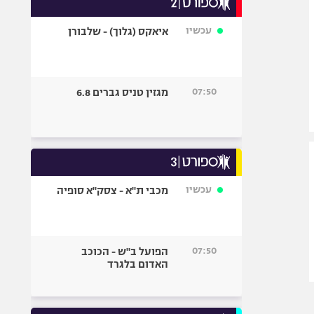
אופניים
עכשיו
איאקס (גלוך) - שלבורן
ספורט מוטורי
כדורמים
פוטבול אמריקאי NFL
07:50
מגזין טניס גברים 6.8
בייסבול MLB
ספורט אתגרי
ואקסטרים
אומנויות לחימה
גיימינג E-Sports
עכשיו
מכבי ת"א - צסק"א סופיה
07:50
הפועל ב"ש - הכוכב
האדום בלגרד