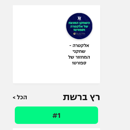
אלקטרה -
שחקני
המחזור של
ספורט1
רץ ברשת
הכל >
#1