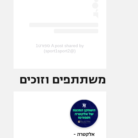
A post shared by ספורט1
(@sport1sport2)
משתתפים וזוכים
אלקטרה -