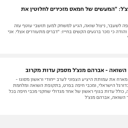
תל אביב
ליגה סינית
'ל: "המעשים של חמאס מזכירים לחלוטין את
חיפה
ליגה ברזילאית
באר שבע
ליגות נוספות
פה לשעבר, ניצול שואה, הגיע למשחק למען תושבי עוטף עזה
תניה
והודה כי נזכר ברגעים הקשים בחייו: "דברים מתעוררים אצלי. אני
דה
ל השואה - אברהם מנצ'ל מספק עדות מקרוב
מארח את עמותת היציע הצפוני לערב ייחודי וראשון מסוגו -
כדורגל הישראלי, ומכבי חיפה בפרט, בתקופת השואה ומלחמת
 כולל עדות בגוף ראשון של אחד מגדולי שחקני מכבי חיפה בכל
 השואה, אברהם מנצ'ל