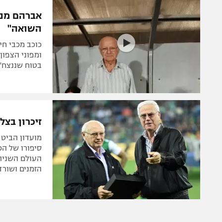
הפועל 
תקנון משתתפים וזוכים בפרסים
אברהם מנצ
הפועל 
השואה"
תקנון עבור פעילות אלקטרה
הפועל 
תקנון עבור פעילות ספורט 1 – "מרלן"
כוכב מכבי חי
מכבי נ
ומפוני הצפון 
טניס
בטוח שננצח"
בני יהו
גיימינג E-Sports
תנאי שימוש
זיכרון בצ
מדיניות פרטיות
מועדון הביט 
תקנון פעילות ספורט 1
סיפורו של ה
העולם השניה,
רשיון להקרנה פומבית לבית עסק
הזמנים ושורד
הצטרפות לחבילת הערוצים
לוח דרושים – ג'ובנט
תגיות
המגזין