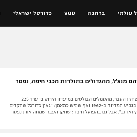
 עולמי
ברחבה
VOD
כדורסל ישראלי
ת
ל ישראלי
כדורגל עולמי
כדורסל ישראלי
על
ליגת האלופות
ליגת ווינר סל
אומית
ליגה אירופית
ליגה לאומית
וטו
ליגה אנגלית
כדורסל נשים
הם מנצ'ל, מהגדולים בתולדות מכבי חיפה, נפטר
ים
ליגה גרמנית
מכבי תל אביב
מדינה
ליגה ספרדית
הפועל חולון
הלך לעולמו שחקן העבר, מהסמלים הבולטים במועדון הירוק בו ערך 225
ישראל
ליגה איטלקית
הפועל ירושלים
הופעות, זכה בגביע המדינה ב-1962 ואף שימש כמאמן: "גאון כדורגל שהקדים
ץ ואהוב". אבל גם בהפועל חיפה: שחקן העבר שמחה אורן נפטר
יפה
ליגה צרפתית
דני אבדיה
רושלים
ליגה הולנדית
ל אביב
ליגה טורקית