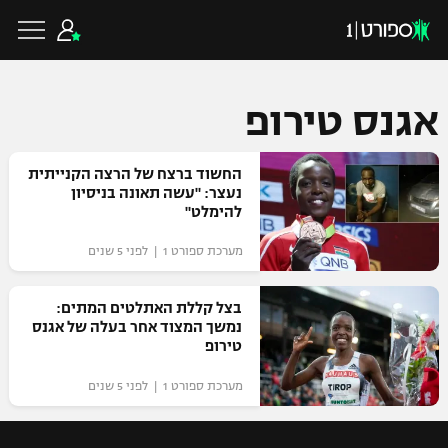
אגנס טירופ
כדורגל ישראלי
החשוד ברצח של הרצה הקנייתית
נעצר: "עשה תאונה בניסיון
להימלט"
ליגת העל
כדורגל עולמי
מערכת ספורט 1 | לפני 5 שנים
ליגה לאומית
ליגת האלופות
בצל קללת האתלטים המתים:
כדורסל ישראלי
נמשך המצוד אחר בעלה של אגנס
גביע הטוטו
טירופ
ליגה אירופית
ליגת ווינר סל
ליגיונרים
כדורסל עולמי
מערכת ספורט 1 | לפני 5 שנים
ליגה אנגלית
ליגה לאומית
גביע המדינה
NBA
ליגה גרמנית
ענפים נוספים