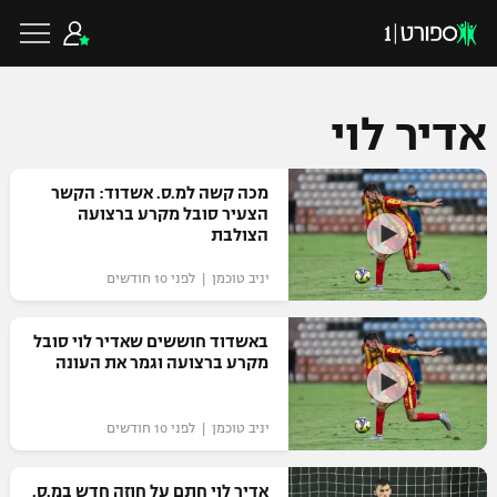
אדיר לוי
כדורגל ישראלי
מכה קשה למ.ס. אשדוד: הקשר
הצעיר סובל מקרע ברצועה
הצולבת
ליגת העל
כדורגל עולמי
יניב טוכמן | לפני 10 חודשים
ליגה לאומית
ליגת האלופות
באשדוד חוששים שאדיר לוי סובל
כדורסל ישראלי
מקרע ברצועה וגמר את העונה
גביע הטוטו
ליגה אירופית
ליגת ווינר סל
ליגיונרים
כדורסל עולמי
יניב טוכמן | לפני 10 חודשים
ליגה אנגלית
ליגה לאומית
גביע המדינה
NBA
אדיר לוי חתם על חוזה חדש במ.ס.
ליגה גרמנית
ענפים נוספים