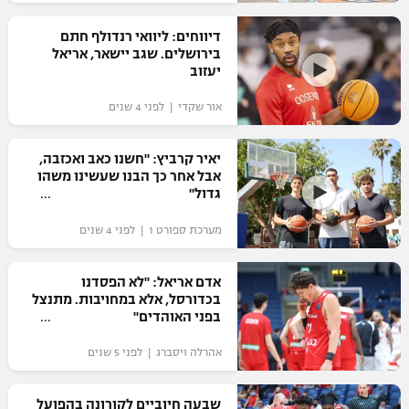
רשיון להקרנה פומבית לבית עסק
דיווחים: ליוואי רנדולף חתם
בירושלים. שגב יישאר, אריאל
הצטרפות לחבילת הערוצים
יעזוב
אור שקדי | לפני 4 שנים
לוח דרושים – ג'ובנט
תגיות
יאיר קרביץ: "חשנו כאב ואכזבה,
אבל אחר כך הבנו שעשינו משהו
גדול"
המגזין
מערכת ספורט 1 | לפני 4 שנים
אדם אריאל: "לא הפסדנו
בכדורסל, אלא במחויבות. מתנצל
בפני האוהדים"
אהרלה ויסברג | לפני 5 שנים
שבעה חיוביים לקורונה בהפועל