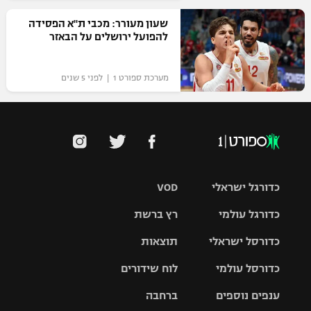
שעון מעורר: מכבי ת"א הפסידה
להפועל ירושלים על הבאזר
מערכת ספורט 1 | לפני 5 שנים
כדורגל ישראלי
VOD
כדורגל עולמי
רץ ברשת
ליגת העל
כדורסל ישראלי
תוצאות
ליגת
ליגה לאומית
האלופות
כדורסל עולמי
לוח שידורים
ליגת ווינר
סל
גביע הטוטו
ענפים נוספים
ברחבה
ליגה
NBA
אירופית