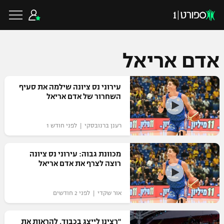
אדם אריאל
כדורגל ישראלי
עירוני נס ציונה שילמה את סעיף
השחרור של אדם אריאל
ליגת העל
כדורגל עולמי
רענן ברנובסקי | לפני חודש 1
ליגה לאומית
ליגת האלופות
מכוונת גבוה: עירוני נס ציונה
כדורסל ישראלי
רוצה לצרף את אדם אריאל
גביע הטוטו
ליגה אירופית
ליגת ווינר סל
ליגיונרים
כדורסל עולמי
אור שקדי | לפני 2 חודשים
ליגה אנגלית
ליגה לאומית
גביע המדינה
NBA
"רצינו לייצג בכבוד, להראות את
ליגה גרמנית
ענפים נוספים