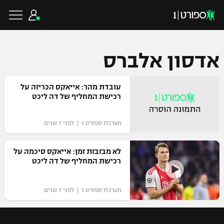
אדסון אלברס
כדורגל ישראלי
עובדת מהר: אייאקס הכריזה על
רכישת המחליף של דה ליכט
ליגת העל
כדורגל עולמי
מערכת ספורט 1 | לפני 7 שנים
ליגה לאומית
ליגת האלופות
לא מבזבזת זמן: אייאקס סיכמה על
כדורסל ישראלי
רכישת המחליף של דה ליכט
גביע הטוטו
ליגה אירופית
ליגת ווינר סל
ליגיונרים
כדורסל עולמי
מערכת ספורט 1 | לפני 7 שנים
ליגה אנגלית
ליגה לאומית
גביע המדינה
NBA
ליגה גרמנית
ענפים נוספים