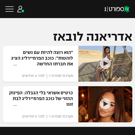
אדריאנה לובאז
כדורגל ישראלי
"הוא רוצה להיות עם נשים
לוהטות": כוכב הפרמיירליג הציג
את חברתו החדשה
ליגת העל
כדורגל עולמי
מערכת ספורט 1 | לפני 4 חודשים
ליגה לאומית
ליגת האלופות
כרטיס אשראי בלי הגבלה: הפינוק
כדורסל ישראלי
ההזוי של כוכב הפרמיירליג לבת
גביע הטוטו
זוגו
ליגה אירופית
ליגת ווינר סל
ליגיונרים
כדורסל עולמי
מערכת ספורט 1 | לפני 5 חודשים
ליגה אנגלית
ליגה לאומית
גביע המדינה
NBA
ליגה גרמנית
ענפים נוספים