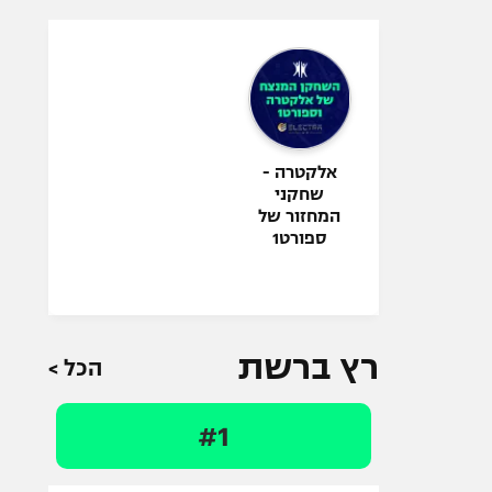
אלקטרה -
שחקני
המחזור של
ספורט1
רץ ברשת
הכל >
#1