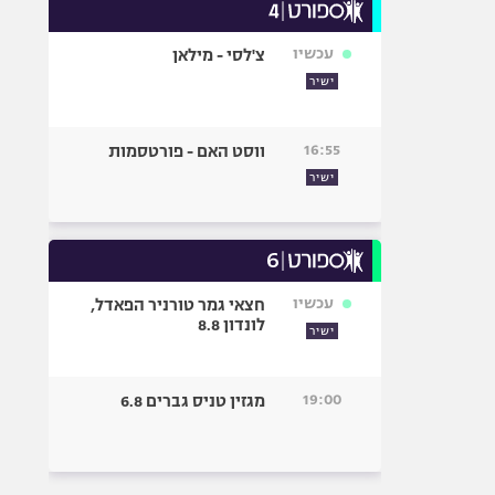
עכשיו
צ'לסי - מילאן
ישיר
16:55
ווסט האם - פורטסמות
ישיר
עכשיו
חצאי גמר טורניר הפאדל,
לונדון 8.8
ישיר
19:00
מגזין טניס גברים 6.8