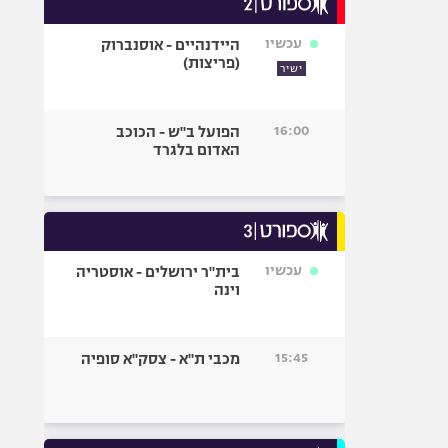
אופניים
עכשיו
היידנהיים - אוסנברוק
ספורט מוטורי
(פריצות)
ישיר
כדורמים
פוטבול אמריקאי NFL
16:00
הפועל ב"ש - הכוכב
בייסבול MLB
האדום בלגרד
ספורט אתגרי
ואקסטרים
אומנויות לחימה
גיימינג E-Sports
עכשיו
בית"ר ירושלים - אוסטריה
וינה
15:45
מכבי ת"א - צסק"א סופיה