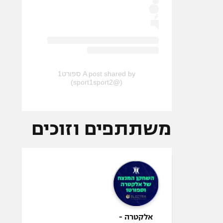
A post shared by ספורט1
(@sport1sport2)
משתתפים וזוכים
אלקטרה -