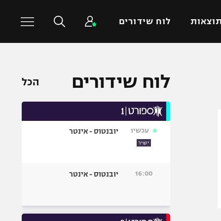
וצאות
לוח שידורים
כדורסל עולמי
ענפים נוספים
לוח שידורים
הכל
NBA
טניס
יורוליג
כדוריד
יורוקאפ
כדורעף
עכשיו
יובנטוס - אינטר
שחייה
ישיר
ג'ודו
אגרוף
16:00
יובנטוס - אינטר
ספורט אולימפי
UFC
היאבקות WWE