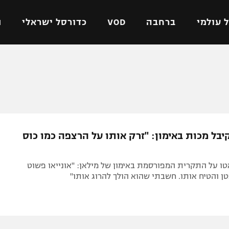
 עולמי
ברחבה
VOD
כדורסל ישראלי
ת
ל ישראלי
כדורגל עולמי
כדורסל ישראלי
על
ליגת האלופות
ליגת ווינר סל
אומית
ליגה אירופית
ליגה לאומית
וטו
ליגה אנגלית
כדורסל נשים
יבל מכות באימון: "זרק אותו על הרצפה כמו כוס
ים
ליגה גרמנית
מכבי תל אביב
מדינה
ליגה ספרדית
הפועל חולון
ו על התקרית המפורסמת באימון של מילאן: "אונייאו פשוט
ישראל
ליגה איטלקית
הפועל ירושלים
ן והטיח אותו. חשבתי שהוא הולך להרוג אותו"
יפה
ליגה צרפתית
דני אבדיה
רושלים
ליגה הולנדית
ל אביב
ליגה טורקית