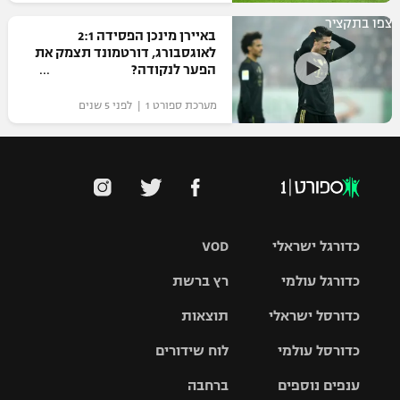
צפו בתקציר
באיירן מינכן הפסידה 2:1
לאוגסבורג, דורטמונד תצמק את
הפער לנקודה?
מערכת ספורט 1 | לפני 5 שנים
כדורגל ישראלי
VOD
כדורגל עולמי
רץ ברשת
ליגת העל
כדורסל ישראלי
תוצאות
ליגת
ליגה לאומית
האלופות
כדורסל עולמי
לוח שידורים
ליגת ווינר
סל
גביע הטוטו
ענפים נוספים
ברחבה
ליגה
NBA