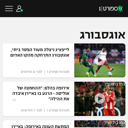
אוגסבורג
כדורגל ישראלי
לייפציג ניצלה מעוד הפסד ביתי,
אוגסבורג התרחקה מהקו האדום
ליגת העל
כדורגל עולמי
מערכת ספורט 1 | לפני 6 חודשים
ליגה לאומית
צפו בתקציר
ליגת האלופות
אירופה בהלם: "ההחמצה של
כדורסל ישראלי
אוליסה - הרגע בו באיירן איבדה
גביע הטוטו
את ההילה"
ליגה אירופית
ליגת ווינר סל
ליגיונרים
כדורסל עולמי
מערכת ספורט 1 | לפני 7 חודשים
ליגה אנגלית
ליגה לאומית
גביע המדינה
צפו בתקציר
NBA
הפתעת העונה באירופה: באיירן
ליגה גרמנית
ענפים נוספים