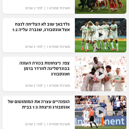
"מחצית בשכונה" – פודקאסט
מערכת ספורט 1 | לפני 2 שנים
אופניים
גלדבאך שוב לא הצליחה לנצח
ספורט מוטורי
משתתפים וזוכים בפרסים
אצל אוגסבורג, שגברה עליה 1:2
כדורמים
תקנון משתתפים וזוכים בפרסים
טניס
מערכת ספורט 1 | לפני 2 שנים
פוטבול אמריקאי NFL
תקנון עבור פעילות אלקטרה
צפו בתקצירים
צפו: ניצחונות בכורה העונה
גיימינג E-Sports
בייסבול MLB
בבונדסליגה לוורדר ברמן
תקנון עבור פעילות ספורט 1 – "מרלן"
ואוגסבורג
ספורט אתגרי ואקסטרים
תנאי שימוש
מערכת ספורט 1 | לפני 2 שנים
אומנויות לחימה
צפו בתקציר
הופנהיים עצרה את המומנטום של
מדיניות פרטיות
אוגסבורג וניצחה 1:3 בבית
גיימינג E-Sports
תקנון פעילות ספורט 1
מערכת ספורט 1 | לפני 2 שנים