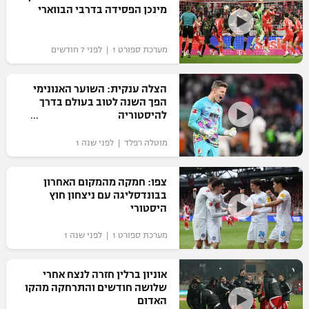
מינכן הפסידה בדרבי הבווארי
כדורסל נשים
נבחרת ישראל
יורוליג
ליגה ספרדית
טניס
VOD
מכבי תל אביב
מכבי חיפה
מערכת ספורט 1 | לפני 7 חודשים
יורוקאפ
ליגה איטלקית
כדוריד
הפועל חולון
בית"ר ירושלים
הצלה ענקית: השוער האנונימי
רץ ברשת
ליגה צרפתית
הפך השנה לטוב בעולם בדרך
כדורעף
הפועל ירושלים
להיסטוריה
מכבי תל אביב
ליגה הולנדית
שחייה
תוצאות
מוטלה רפלד | לפני שנה 1
דני אבדיה
הפועל תל אביב
ליגה טורקית
ג'ודו
צפו: חמקה מהמקום האחרון
הפועל חיפה
לוח שידורים
בבונדסליגה עם ניצחון חוץ
ליגה סינית
אגרוף
היסטורי
הפועל באר שבע
ליגה ברזילאית
ברחבה
מערכת ספורט 1 | לפני שנה 1
ספורט אולימפי
מכבי נתניה
ליגות נוספות
UFC
אוניון ברלין חזרה לנצח אחרי
"מעל הליגה" – פודקאסט
בני יהודה
שלושה חודשים והתרחקה מהקו
האדום
היאבקות WWE