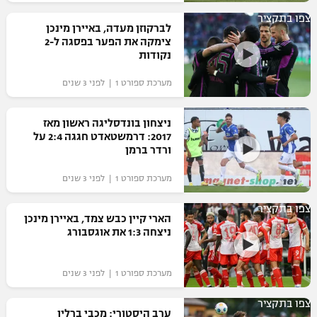
רשיון להקרנה פומבית לבית עסק
צפו בתקציר
לברקוזן מעדה, באיירן מינכן
צימקה את הפער בפסגה ל-2
הצטרפות לחבילת הערוצים
נקודות
מערכת ספורט 1 | לפני 3 שנים
לוח דרושים – ג'ובנט
תגיות
ניצחון בונדסליגה ראשון מאז
2017: דרמשטאדט חגגה 2:4 על
ורדר ברמן
המגזין
מערכת ספורט 1 | לפני 3 שנים
צפו בתקציר
הארי קיין כבש צמד, באיירן מינכן
ניצחה 1:3 את אוגסבורג
מערכת ספורט 1 | לפני 3 שנים
צפו בתקציר
ערב היסטורי: מכבי ברלין