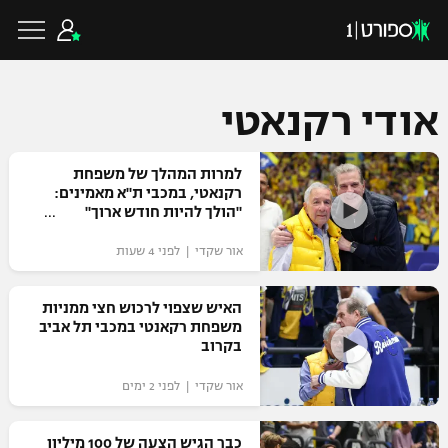
אודי רקנאטי
כדורגל ישראלי
למרות המהלך של משפחת
רקנאטי, במכבי ת"א מאמינים:
"הולך להיות חודש ארוך"
ליגת העל
כדורגל עולמי
אור שקדי | לפני 4 שעות
ליגה לאומית
ליגת האלופות
האיש שצפוי לרכוש חצי ממניות
כדורסל ישראלי
משפחת רקאנטי במכבי תל אביב
גביע הטוטו
בקרוב
ליגה אירופית
ליגת ווינר סל
ליגיונרים
כדורסל עולמי
אור שקדי | לפני 2 ימים
ליגה אנגלית
ליגה לאומית
גביע המדינה
NBA
כבר הגיש הצעה של 100 מיליון
ליגה גרמנית
ענפים נוספים