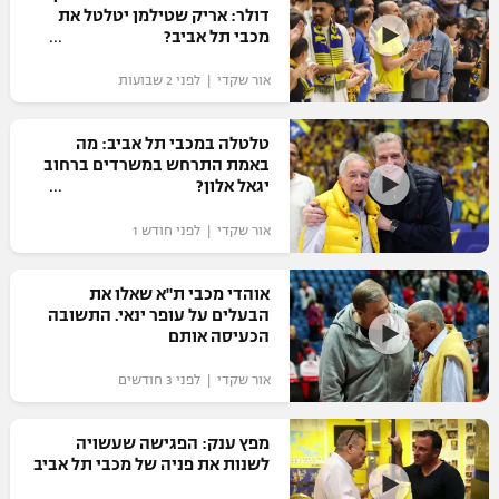
דולר: אריק שטילמן יטלטל את
כדורסל נשים
נבחרת ישראל
מכבי תל אביב?
יורוליג
ליגה ספרדית
טניס
VOD
מכבי תל אביב
מכבי חיפה
אור שקדי | לפני 2 שבועות
יורוקאפ
ליגה איטלקית
כדוריד
הפועל חולון
בית"ר ירושלים
טלטלה במכבי תל אביב: מה
רץ ברשת
ליגה צרפתית
באמת התרחש במשרדים ברחוב
כדורעף
הפועל ירושלים
יגאל אלון?
מכבי תל אביב
ליגה הולנדית
שחייה
תוצאות
אור שקדי | לפני חודש 1
דני אבדיה
הפועל תל אביב
ליגה טורקית
ג'ודו
אוהדי מכבי ת"א שאלו את
הפועל חיפה
לוח שידורים
הבעלים על עופר ינאי. התשובה
ליגה סינית
אגרוף
הכעיסה אותם
הפועל באר שבע
ליגה ברזילאית
ברחבה
אור שקדי | לפני 3 חודשים
ספורט אולימפי
מכבי נתניה
ליגות נוספות
UFC
מפץ ענק: הפגישה שעשויה
"מעל הליגה" – פודקאסט
בני יהודה
לשנות את פניה של מכבי תל אביב
היאבקות WWE