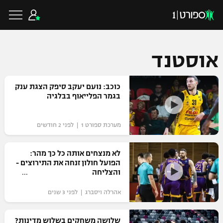
אוסטנד
כדורגל ישראלי
כוכב: נועם יעקב סיפק הצגת ענק
בגמר הפלייאוף בבלגיה
ליגת העל
כדורגל עולמי
מערכת ספורט 1 | לפני 2 חודשים
ליגה לאומית
ליגת האלופות
לא מנצחים אותה כל כך מהר:
כדורסל ישראלי
הפועל חולון זנחה את התירוצים -
גביע הטוטו
והצליחה
ליגה אירופית
ליגת ווינר סל
ליגיונרים
כדורסל עולמי
אהרלה ויסברג | לפני 3 שנים
ליגה אנגלית
ליגה לאומית
גביע המדינה
NBA
שלושה משחקים בשלוש מדינות?
ליגה גרמנית
ענפים נוספים