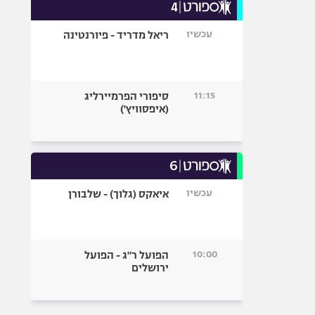
עכשיו
ריאל מדריד - פיורנטינה
11:15
סיפורי הפרמיירליג
(איפסוויץ')
עכשיו
איאקס (גלוך) - שלבורן
10:00
הפועל ר"ג - הפועל
ירושלים