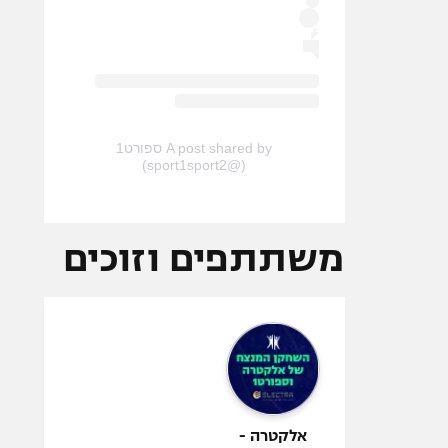
A post shared by ספורט1
(@sport1sport2)
משתתפים וזוכים
אלקטרה -