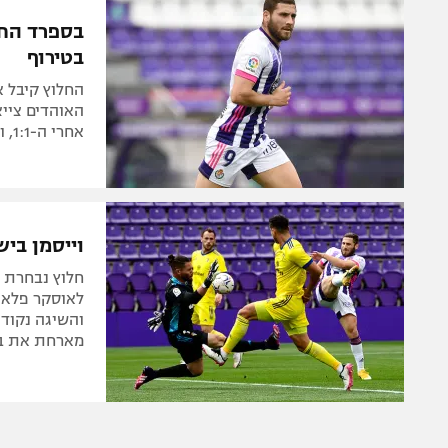
הפועל 
תקנון משתתפים וזוכים בפרסים
בספרד החמ
הפועל 
בטירוף
תקנון עבור פעילות אלקטרה
הפועל 
תקנון עבור פעילות ספורט 1 – "מרלן"
החלוץ קיבל א
מכבי נ
האוהדים צייצ
טניס
אחרי ה-1:1, ויאדוליד במצב קשה. סרחיו מתוסכל, פלאנו פנה לקהל
בני יהו
גיימינג E-Sports
תנאי שימוש
וייסמן בישל, רק 1:1 לוויאדול
מדיניות פרטיות
חלוץ נבחרת 
תקנון פעילות ספורט 1
והשיגה נקודה
רשיון להקרנה פומבית לבית עסק
מארחת את ב
הצטרפות לחבילת הערוצים
לוח דרושים – ג'ובנט
תגיות
המגזין