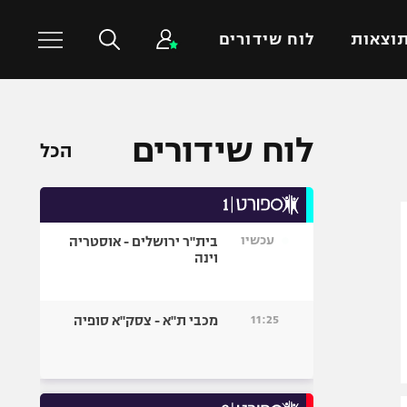
וצאות
לוח שידורים
כדורסל עולמי
ענפים נוספים
לוח שידורים
הכל
NBA
טניס
יורוליג
כדוריד
יורוקאפ
כדורעף
עכשיו
בית"ר ירושלים - אוסטריה
שחייה
וינה
ג'ודו
אגרוף
11:25
מכבי ת"א - צסק"א סופיה
ספורט אולימפי
UFC
היאבקות WWE