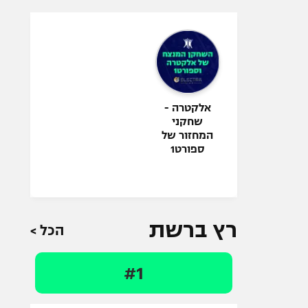
אלקטרה -
שחקני
המחזור של
ספורט1
רץ ברשת
הכל >
#1