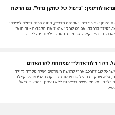
תל אביב
ליגה סינית
יאו לוויסמן: "בישול של שחקן גדול". גם הרשת
חיפה
ליגה ברזילאית
באר שבע
ליגות נוספות
ת הציון שני כוכבים: "אסיסט מבריק, היווה סכנה גדולה ליריבה".
תניה
ו: "קילר ברחבה, אם יש שחקן שיציל את הקבוצה - זה הוא".
דה
יד שמתחת לקו האדום
ישראל שב להרכב אחרי שלושה משחקים ושלח מסירה גדולה
לאוסקר פלאנו, אלא שהקבוצה של סרחיו ספגה בדקה ה-64 מרגלי קאלה
 בלבד - משחק שישי ברציפות ללא ניצחון. בהמשך: ריאל
טיס