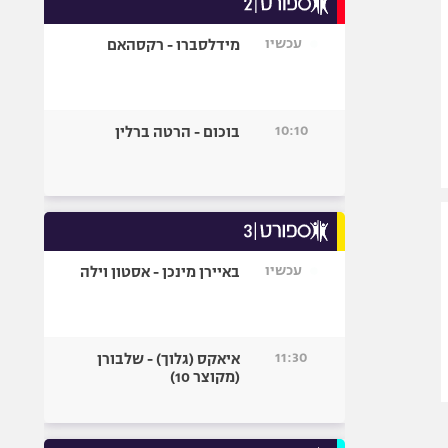
אופניים
עכשיו
מידלסברו - רקסהאם
ספורט מוטורי
כדורמים
פוטבול אמריקאי NFL
10:10
בוכום - הרטה ברלין
בייסבול MLB
ספורט אתגרי
ואקסטרים
אומנויות לחימה
גיימינג E-Sports
עכשיו
באיירן מינכן - אסטון וילה
11:30
איאקס (גלוך) - שלבורן
(מקוצר 10)