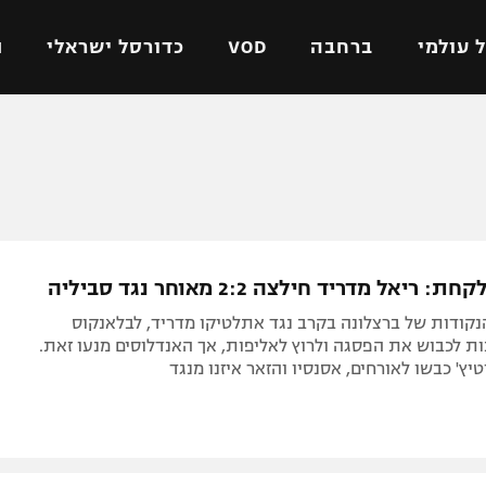
 עולמי
ברחבה
VOD
כדורסל ישראלי
ת
ל ישראלי
כדורגל עולמי
כדורסל ישראלי
על
ליגת האלופות
ליגת ווינר סל
אומית
ליגה אירופית
ליגה לאומית
וטו
ליגה אנגלית
כדורסל נשים
ריאל מדריד חילצה 2:2 מאוחר נגד סביליה
ים
ליגה גרמנית
מכבי תל אביב
נקודות של ברצלונה בקרב נגד אתלטיקו מדריד, לבלאנקוס
מדינה
ליגה ספרדית
הפועל חולון
ת לכבוש את הפסגה ולרוץ לאליפות, אך האנדלוסים מנעו זאת.
יץ' כבשו לאורחים, אסנסיו והזאר איזנו מנגד
ישראל
ליגה איטלקית
הפועל ירושלים
יפה
ליגה צרפתית
דני אבדיה
רושלים
ליגה הולנדית
ל אביב
ליגה טורקית