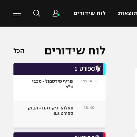
וצאות
לוח שידורים
כדורסל עולמי
ענפים נוספים
לוח שידורים
הכל
NBA
טניס
יורוליג
כדוריד
יורוקאפ
כדורעף
עכשיו
שריף טירספול - מכבי
שחייה
ת"א
ג'ודו
אגרוף
18:40
וואלה! תיקתקנו - מבזק
ספורט 6.8
ספורט אולימפי
UFC
היאבקות WWE