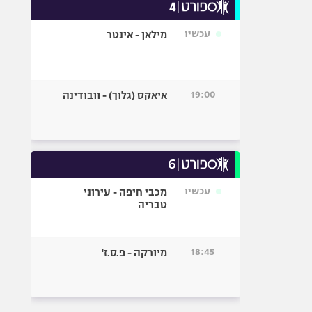
עכשיו
מילאן - אינטר
19:00
איאקס (גלוך) - וובודינה
עכשיו
מכבי חיפה - עירוני
טבריה
18:45
מיורקה - פ.ס.ז'