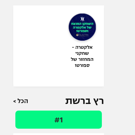
אלקטרה -
שחקני
המחזור של
ספורט1
רץ ברשת
הכל >
#1