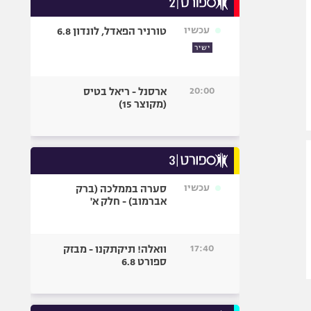
אופניים
עכשיו
טורניר הפאדל, לונדון 6.8
ספורט מוטורי
ישיר
כדורמים
פוטבול אמריקאי NFL
20:00
ארסנל - ריאל בטיס
בייסבול MLB
(מקוצר 15)
ספורט אתגרי
ואקסטרים
אומנויות לחימה
גיימינג E-Sports
עכשיו
סערה בממלכה (ברק
אברמוב) - חלק א'
17:40
וואלה! תיקתקנו - מבזק
ספורט 6.8