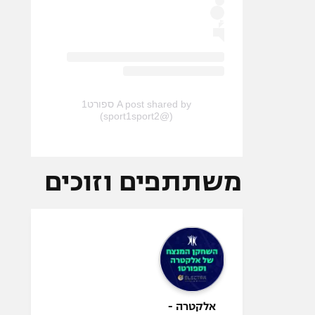
A post shared by ספורט1
(@sport1sport2)
משתתפים וזוכים
אלקטרה -