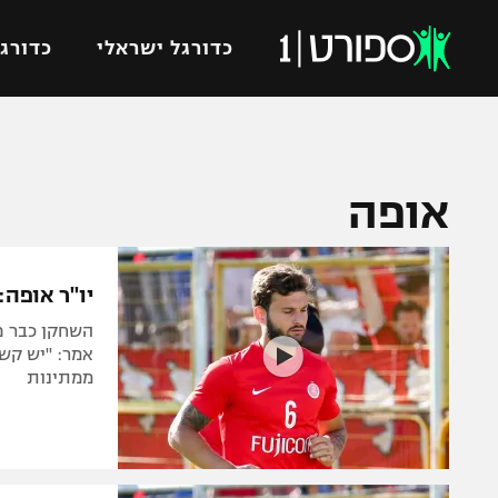
כדורגל ישראלי
כדורגל
VOD
כדורג
אופה
רץ ברשת
ליגת ה
ליגה ל
תוצאות
גביע הט
יו"ר אופה:
לוח שידורים
ליגיונר
השחקן כבר פי
ברחבה
גביע ה
אמר: "יש קש
ממתינות
נבחרת 
"מעל הליגה" – פודקאסט
מכבי ח
"מחצית בשכונה" – פודקאסט
בית"ר י
משתתפים וזוכים בפרסים
מכבי ת