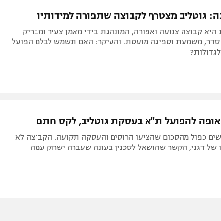
תל אביב
ליגה סינית
: גוטליב מצטרף לקבוצה שתפורה למידותיו
חיפה
ליגה ברזילאית
היא קבוצה צנועה ואפורה, המונהגת בידי מאמן צעיר ומבריק
באר שבע
ליגות נוספות
סדר, משמעת וספיגה מועטת. והעיקר: האם תשמש לבלם הפועל
גדולות?
תניה
דה
 אופה להפועל ת"א בעסקת גוטליב, לקס חתם
שים כפול מהסכום שהציעו הרוסים והעסקה תקועה. הקבוצה לא
 של דגני, הקשר שהושאל לסכנין בעונה שעברה ישחק עמה