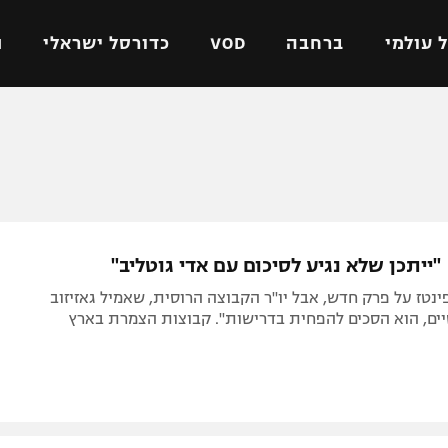
 עולמי
ברחבה
VOD
כדורסל ישראלי
ת
ל ישראלי
כדורגל עולמי
כדורסל ישראלי
על
ליגת האלופות
ליגת ווינר סל
אומית
ליגה אירופית
ליגה לאומית
וטו
ליגה אנגלית
כדורסל נשים
 "ייתכן שלא נגיע לסיכום עם אדי גוטליב"
ים
ליגה גרמנית
מכבי תל אביב
נטז על פרק חדש, אבל יו"ר הקבוצה הרוסית, שאמיל גאזיזוב
מדינה
ליגה ספרדית
הפועל חולון
יים, הוא הסכים להפחית בדרישות". קבוצות הצמרת בארץ
ישראל
ליגה איטלקית
הפועל ירושלים
יפה
ליגה צרפתית
דני אבדיה
רושלים
ליגה הולנדית
ל אביב
ליגה טורקית