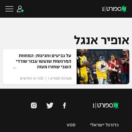
אופיר אנגל
כדורגל ישראלי
על גביעים וחגיגות: המחוות
המרגשות שנעשו עבור שורדי
השבי שחזרו מעזה
ליגת העל
כדורגל עולמי
מערכת ספורט 1 | לפני 10 חודשים
ליגה לאומית
ליגת האלופות
כדורסל ישראלי
גביע הטוטו
ליגה אירופית
ליגת ווינר סל
ליגיונרים
כדורסל עולמי
ליגה אנגלית
ליגה לאומית
כדורגל ישראלי
VOD
גביע המדינה
NBA
ליגה גרמנית
ענפים נוספים