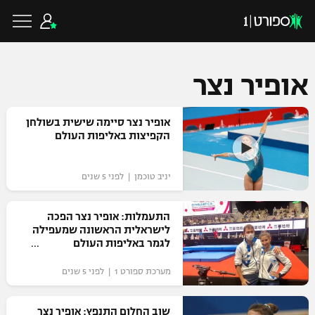
אופיר נצר
כדורגל ישראלי
אופיר נצר סיימה שישית בשולחן
הקפיצות באליפות העולם
ליגת העל
כדורגל עולמי
יניב טוכמן | לפני 5 שנים
ליגה לאומית
ליגת האלופות
התעמלות: אופיר נצר הפכה
כדורסל ישראלי
לישראלית הראשונה שמעפילה
גביע הטוטו
לגמר באליפות העולם
ליגה אירופית
ליגת ווינר סל
ליגיונרים
כדורסל עולמי
מערכת ספורט 1 | לפני 5 שנים
ליגה אנגלית
ליגה לאומית
גביע המדינה
NBA
שוב החלום התנפץ: אופיר נצר
ליגה גרמנית
ענפים נוספים