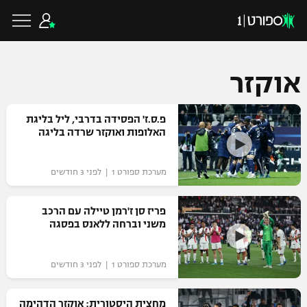
אוקזר
כדורגל ישראלי
פ.ס.ז' הפסידה בדרבי, ליל בליגת
האלופות ואוקזר שרדה בליגה
ליגת העל
כדורגל עולמי
מערכת ספורט 1 | לפני 3 חודשים
ליגה לאומית
ליגת האלופות
פריז סן ז'רמן טיילה עם הרכב
כדורסל ישראלי
משני וברחה ללאנס בפסגה
גביע הטוטו
ליגה אירופית
ליגת ווינר סל
ליגיונרים
כדורסל עולמי
מערכת ספורט 1 | לפני 3 חודשים
ליגה אנגלית
ליגה לאומית
גביע המדינה
NBA
מחצית היסטורית: אוקזר הדהימה
ליגה גרמנית
ענפים נוספים