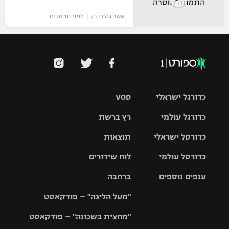
אשר גולדברג | לפני 10 שנים
כדורגל ישראלי
VOD
כדורגל עולמי
רץ ברשת
ליגת העל
כדורסל ישראלי
תוצאות
ליגת
ליגה לאומית
האלופות
כדורסל עולמי
לוח שידורים
ליגת ווינר
סל
גביע הטוטו
ענפים נוספים
ברחבה
ליגה
NBA
אירופית
"מעל הליגה" – פודקאסט
ליגה לאומית
ליגיונרים
טניס
יורוליג
ליגה אנגלית
"מחצית בשכונה" – פודקאסט
כדורסל נשים
גביע המדינה
כדוריד