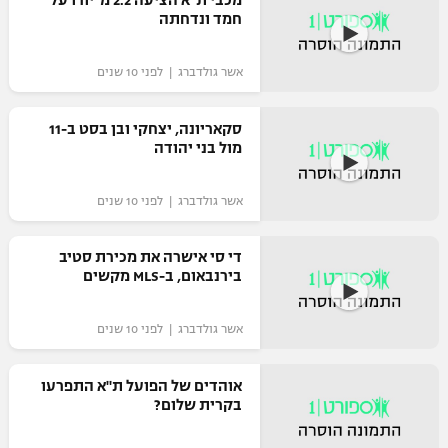
חמד ונדחתה
רשיון להקרנה פומבית לבית עסק
הצטרפות לחבילת הערוצים
אשר גולדברג | לפני 10 שנים
לוח דרושים – ג'ובנט
סקאריונה, יצחקי ובן בסט ב-11
מול בני יהודה
תגיות
אשר גולדברג | לפני 10 שנים
המגזין
די סי אישרה את מכירת סטיב
בירנבאום, ב-MLS מקשים
אשר גולדברג | לפני 10 שנים
אוהדים של הפועל ת"א התפרעו
בקרית שלום?