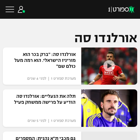
אורלנדו סה
כדורגל ישראלי
אורלנדו סה: "ברק בכר הוא
מוריניו הישראלי. הוא רמה מעל
כולם שם"
ליגת העל
כדורגל עולמי
מערכת ספורט 1 | לפני 4 שנים
ליגה לאומית
ליגת האלופות
תלה את הנעליים: אורלנדו סה
כדורסל ישראלי
הודיע על פרישה ממשחק פעיל
גביע הטוטו
ליגה אירופית
ליגת ווינר סל
ליגיונרים
כדורסל עולמי
מערכת ספורט 1 | לפני 5 שנים
ליגה אנגלית
ליגה לאומית
גביע המדינה
NBA
גם מכבי ת"א נהנית: המספרים
ליגה גרמנית
ענפים נוספים