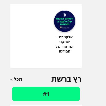
אלקטרה -
שחקני
המחזור של
ספורט1
רץ ברשת
הכל >
#1