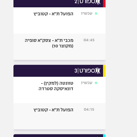
אופניים
עכשיו
הפועל ת"א - קטוביץ
ספורט מוטורי
כדורמים
פוטבול אמריקאי NFL
04:45
מכבי ת"א - צסק"א סופיה
בייסבול MLB
(מקוצר 10)
ספורט אתגרי
ואקסטרים
אומנויות לחימה
גיימינג E-Sports
עכשיו
טוונטה (למקין) -
דונאיסקה סטרדה
04:15
הפועל ת"א - קטוביץ