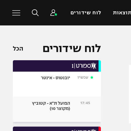
וצאות
לוח שידורים
כדורסל עולמי
ענפים נוספים
לוח שידורים
הכל
NBA
טניס
יורוליג
כדוריד
יורוקאפ
כדורעף
עכשיו
יובנטוס - אינטר
שחייה
ג'ודו
אגרוף
17:45
הפועל ת"א - קטוביץ
(מקוצר 10)
ספורט אולימפי
UFC
היאבקות WWE