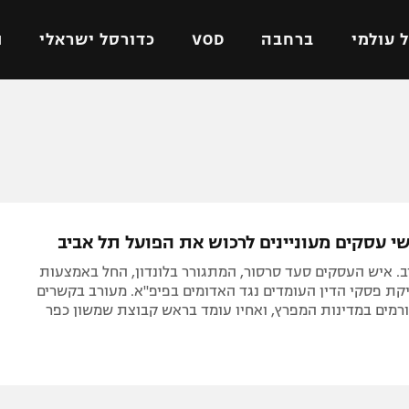
 עולמי
ברחבה
VOD
כדורסל ישראלי
ת
ל ישראלי
כדורגל עולמי
כדורסל ישראלי
על
ליגת האלופות
ליגת ווינר סל
אומית
ליגה אירופית
ליגה לאומית
וטו
ליגה אנגלית
כדורסל נשים
י עסקים מעוניינים לרכוש את הפועל תל אביב
ים
ליגה גרמנית
מכבי תל אביב
. איש העסקים סעד סרסור, המתגורר בלונדון, החל באמצעות
מדינה
ליגה ספרדית
הפועל חולון
קת פסקי הדין העומדים נגד האדומים בפיפ"א. מעורב בקשרים
רמים במדינות המפרץ, ואחיו עומד בראש קבוצת שמשון כפר
ישראל
ליגה איטלקית
הפועל ירושלים
יפה
ליגה צרפתית
דני אבדיה
רושלים
ליגה הולנדית
ל אביב
ליגה טורקית