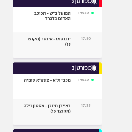
אופניים
עכשיו
הפועל ב"ש - הכוכב
ספורט מוטורי
האדום בלגרד
כדורמים
פוטבול אמריקאי NFL
17:50
יובנטוס - אינטר (מקוצר
בייסבול MLB
15)
ספורט אתגרי
ואקסטרים
אומנויות לחימה
גיימינג E-Sports
עכשיו
מכבי ת"א - צסק"א סופיה
17:35
באיירן מינכן - אסטון וילה
(מקוצר 15)