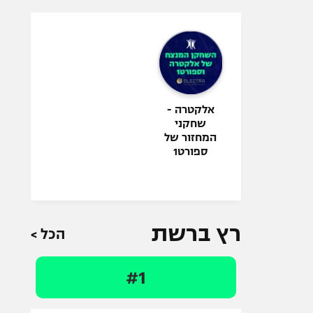
אלקטרה -
שחקני
המחזור של
ספורט1
רץ ברשת
הכל >
#1