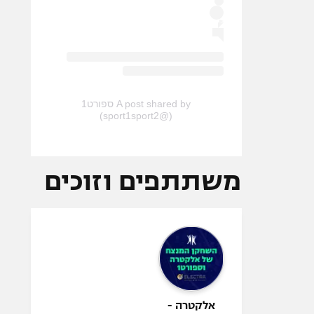
A post shared by ספורט1
(@sport1sport2)
משתתפים וזוכים
אלקטרה -