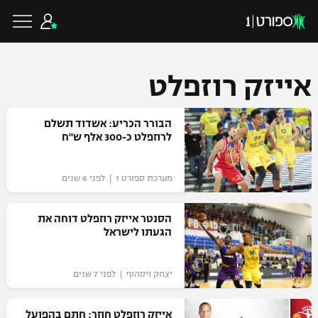
אייזק רוזפלט
כדורגל ישראלי
הבורר הכריע: אשדוד תשלם
לרוזפלט כ-300 אלף ש"ח
ליגת העל
כדורגל עולמי
מערכת ספורט 1 | לפני 6 שנים
ליגה לאומית
ליגת האלופות
הסנטר אייזק רוזפלט דוחה את
כדורסל ישראלי
הגעתו לישראל
גביע הטוטו
ליגה אירופית
ליגת ווינר סל
ליגיונרים
כדורסל עולמי
יצחק ויסהוף | לפני 7 שנים
ליגה אנגלית
ליגה לאומית
גביע המדינה
NBA
אייזק רוזפלט חוזר: חתם בהפועל
ליגה גרמנית
ענפים נוספים