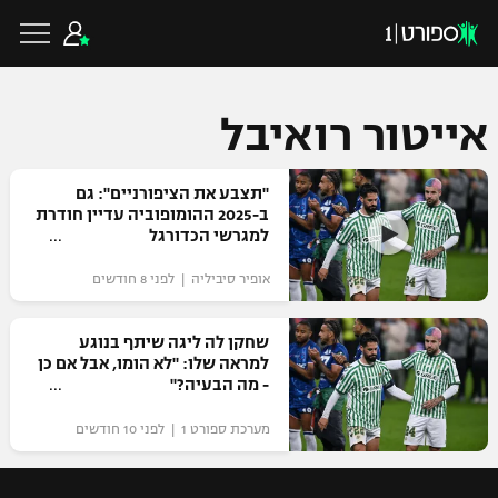
אייטור רואיבל
כדורגל ישראלי
"תצבע את הציפורניים": גם
ב-2025 ההומופוביה עדיין חודרת
למגרשי הכדורגל
ליגת העל
כדורגל עולמי
אופיר סיביליה | לפני 8 חודשים
ליגה לאומית
ליגת האלופות
שחקן לה ליגה שיתף בנוגע
כדורסל ישראלי
למראה שלו: "לא הומו, אבל אם כן
גביע הטוטו
- מה הבעיה?"
ליגה אירופית
ליגת ווינר סל
ליגיונרים
כדורסל עולמי
מערכת ספורט 1 | לפני 10 חודשים
ליגה אנגלית
ליגה לאומית
גביע המדינה
NBA
ליגה גרמנית
ענפים נוספים