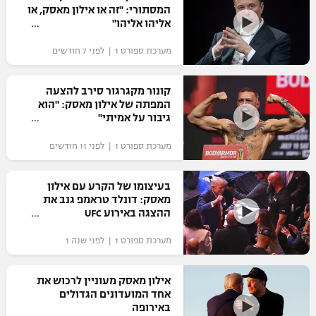
המסתורי: "זה או אילון מאסק, או
כדורסל נשים
נבחרת ישראל
אליהו אליהו"
יורוליג
ליגה ספרדית
טניס
VOD
מכבי תל אביב
מכבי חיפה
מערכת ספורט 1 | לפני 7 חודשים
יורוקאפ
ליגה איטלקית
כדוריד
הפועל חולון
בית"ר ירושלים
קונור מקגרגור סירב להצעה
רץ ברשת
ליגה צרפתית
המפתה של אילון מאסק: "הוא
כדורעף
הפועל ירושלים
גיבור על אמיתי"
מכבי תל אביב
ליגה הולנדית
שחייה
תוצאות
מערכת ספורט 1 | לפני 11 חודשים
דני אבדיה
הפועל תל אביב
ליגה טורקית
ג'ודו
בעיצומו של הקרע עם אילון
הפועל חיפה
לוח שידורים
מאסק: דונלד טראמפ גנב את
ליגה סינית
אגרוף
ההצגה באירוע UFC
הפועל באר שבע
ליגה ברזילאית
ברחבה
מערכת ספורט 1 | לפני שנה 1
ספורט אולימפי
מכבי נתניה
ליגות נוספות
UFC
אילון מאסק מעוניין לרכוש את
"מעל הליגה" – פודקאסט
בני יהודה
אחד המועדונים הגדולים
באירופה
היאבקות WWE