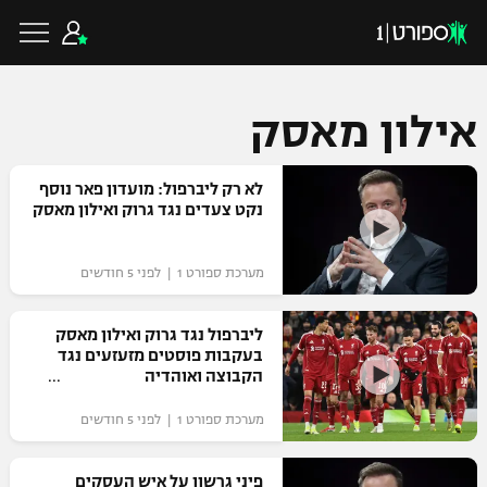
אילון מאסק
כדורגל ישראלי
לא רק ליברפול: מועדון פאר נוסף
נקט צעדים נגד גרוק ואילון מאסק
ליגת העל
כדורגל עולמי
מערכת ספורט 1 | לפני 5 חודשים
ליגה לאומית
ליגת האלופות
ליברפול נגד גרוק ואילון מאסק
כדורסל ישראלי
בעקבות פוסטים מזעזעים נגד
גביע הטוטו
הקבוצה ואוהדיה
ליגה אירופית
ליגת ווינר סל
ליגיונרים
כדורסל עולמי
מערכת ספורט 1 | לפני 5 חודשים
ליגה אנגלית
ליגה לאומית
גביע המדינה
NBA
פיני גרשון על איש העסקים
ליגה גרמנית
ענפים נוספים