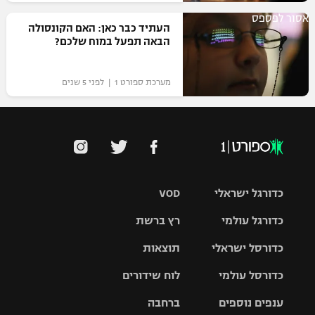
רשיון להקרנה פומבית לבית עסק
אסור לפספס
העתיד כבר כאן: האם הקונסולה
הבאה תפעל במוח שלכם?
הצטרפות לחבילת הערוצים
מערכת ספורט 1 | לפני 5 שנים
לוח דרושים – ג'ובנט
תגיות
המגזין
כדורגל ישראלי
VOD
כדורגל עולמי
רץ ברשת
ליגת העל
כדורסל ישראלי
תוצאות
ליגת
ליגה לאומית
האלופות
כדורסל עולמי
לוח שידורים
ליגת ווינר
סל
גביע הטוטו
ענפים נוספים
ברחבה
ליגה
NBA