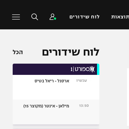
וצאות
לוח שידורים
כדורסל עולמי
ענפים נוספים
לוח שידורים
הכל
NBA
טניס
יורוליג
כדוריד
יורוקאפ
כדורעף
עכשיו
ארסנל - ריאל בטיס
שחייה
ג'ודו
אגרוף
13:50
מילאן - אינטר (מקוצר 15)
ספורט אולימפי
UFC