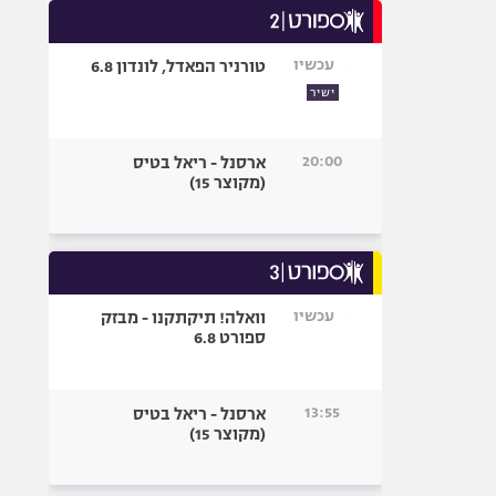
היאבקות WWE
אופניים
עכשיו
טורניר הפאדל, לונדון 6.8
ספורט מוטורי
ישיר
כדורמים
פוטבול אמריקאי NFL
20:00
ארסנל - ריאל בטיס
בייסבול MLB
(מקוצר 15)
ספורט אתגרי
ואקסטרים
אומנויות לחימה
גיימינג E-Sports
עכשיו
וואלה! תיקתקנו - מבזק
ספורט 6.8
13:55
ארסנל - ריאל בטיס
(מקוצר 15)