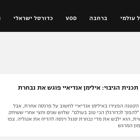
 עולמי
ברחבה
VOD
כדורסל ישראלי
ת
ל ישראלי
כדורגל עולמי
כדורסל ישראלי
על
ליגת האלופות
ליגת ווינר סל
אומית
ליגה אירופית
ליגה לאומית
וטו
ליגה אנגלית
כדורסל נשים
כנית הגיבוי: אילימן אנדיאיי פוגש את נבחרת
ים
ליגה גרמנית
מכבי תל אביב
מדינה
ליגה ספרדית
הפועל חולון
הקטנה הפצירו באילימן אנדיאיי לחשוב על פרנסה אחרת, אבל
ישראל
ליגה איטלקית
הפועל ירושלים
הפוך לכדורגלן הכי טוב בעולם". שלוש שנים וחצי אחרי ששיחק
ת, הוא ילבש את מדי נבחרת סנגל וינסה להדיח את אנגליה. צפו
יפה
ליגה צרפתית
דני אבדיה
ימון המרגש
רושלים
ליגה הולנדית