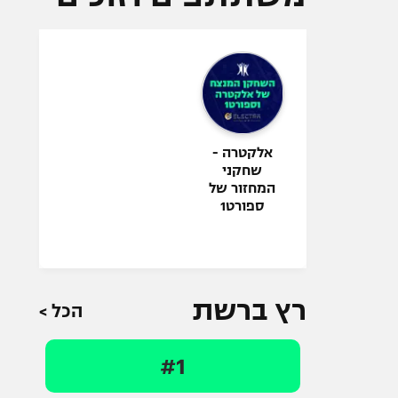
אלקטרה -
שחקני
המחזור של
ספורט1
רץ ברשת
הכל >
#1