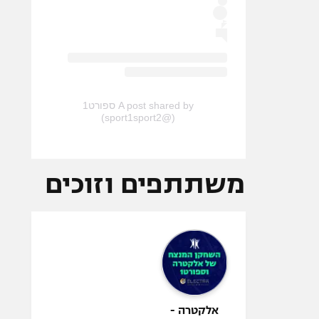
A post shared by ספורט1
(@sport1sport2)
משתתפים וזוכים
אלקטרה -