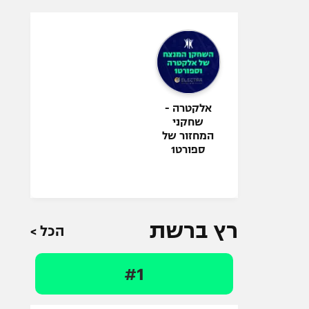
אלקטרה -
שחקני
המחזור של
ספורט1
רץ ברשת
הכל >
#1