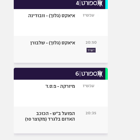
עכשיו
איאקס (גלוך) - וובודינה
20:50
איאקס (גלוך) - שלבורן
ישיר
עכשיו
מיורקה - פ.ס.ז'
20:35
הפועל ב"ש - הכוכב
האדום בלגרד (מקוצר 10)