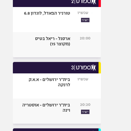
אופניים
עכשיו
טורניר הפאדל, לונדון 6.8
ספורט מוטורי
ישיר
כדורמים
פוטבול אמריקאי NFL
20:00
ארסנל - ריאל בטיס
בייסבול MLB
(מקוצר 15)
ספורט אתגרי
ואקסטרים
אומנויות לחימה
גיימינג E-Sports
עכשיו
בית"ר ירושלים - א.א.ק
לרנקה
20:20
בית"ר ירושלים - אוסטריה
וינה
ישיר