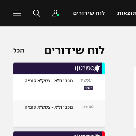
וצאות
לוח שידורים
כדורסל עולמי
ענפים נוספים
לוח שידורים
הכל
NBA
טניס
יורוליג
כדוריד
יורוקאפ
כדורעף
עכשיו
מכבי ת"א - צסק"א סופיה
שחייה
ישיר
ג'ודו
אגרוף
21:00
מכבי ת"א - צסק"א סופיה
ספורט אולימפי
UFC
היאבקות WWE