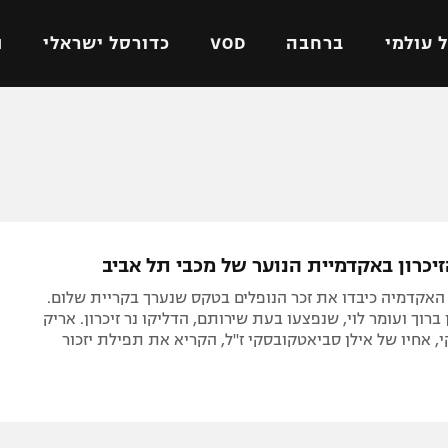
 עולמי
ברחבה
VOD
כדורסל ישראלי
ת
ל ישראלי
כדורגל עולמי
כדורסל ישראלי
על
ליגת האלופות
ליגת ווינר סל
אומית
ליגה אירופית
ליגה לאומית
וטו
ליגה אנגלית
כדורסל נשים
יכרון באקדמיית הנוער של מכבי תל אביב
ים
ליגה גרמנית
מכבי תל אביב
האקדמיה כיבדו את זכר הנופלים בטקס שנערך בקריית שלום.
מדינה
ליגה ספרדית
הפועל חולון
ברוך ועומר לוי, שנפצעו בעת שירותם, הדליקו נר זיכרון. אריק
 אחיו של אילן סביאטקובסקי ז"ל, הקריא את תפילת יזכור
ישראל
ליגה איטלקית
הפועל ירושלים
יפה
ליגה צרפתית
דני אבדיה
רושלים
ליגה הולנדית
ל אביב
ליגה טורקית