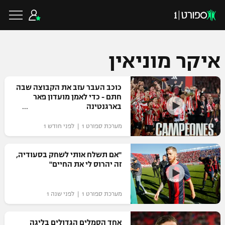
איקר מוניאין
כדורגל ישראלי
כוכב העבר עזב את הקבוצה שבה
חתם - כדי לאמן מועדון פאר
בארגנטינה
ליגת העל
כדורגל עולמי
מערכת ספורט 1 | לפני חודש 1
ליגה לאומית
ליגת האלופות
"אם תשלח אותי לשחק בסעודיה,
כדורסל ישראלי
זה יהרוס לי את החיים"
גביע הטוטו
ליגה אירופית
ליגת ווינר סל
ליגיונרים
כדורסל עולמי
מערכת ספורט 1 | לפני שנה 1
ליגה אנגלית
ליגה לאומית
גביע המדינה
NBA
אחד הסמלים הגדולים בליגה
ליגה גרמנית
ענפים נוספים