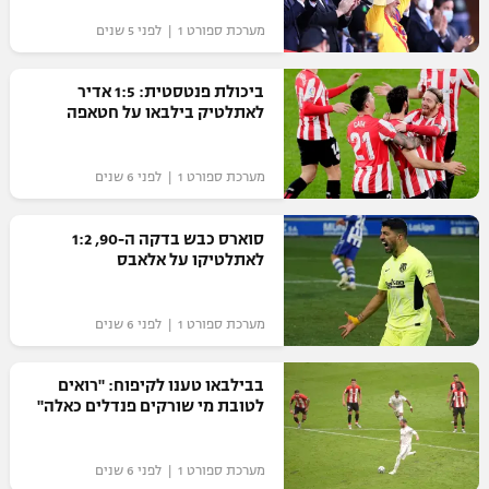
"מחצית בשכונה" – פודקאסט
מערכת ספורט 1 | לפני 5 שנים
אופניים
ביכולת פנטסטית: 1:5 אדיר
ספורט מוטורי
משתתפים וזוכים בפרסים
לאתלטיק בילבאו על חטאפה
כדורמים
תקנון משתתפים וזוכים בפרסים
טניס
מערכת ספורט 1 | לפני 6 שנים
פוטבול אמריקאי NFL
תקנון עבור פעילות אלקטרה
סוארס כבש בדקה ה-90, 1:2
גיימינג E-Sports
בייסבול MLB
לאתלטיקו על אלאבס
תקנון עבור פעילות ספורט 1 – "מרלן"
ספורט אתגרי ואקסטרים
תנאי שימוש
מערכת ספורט 1 | לפני 6 שנים
אומנויות לחימה
בבילבאו טענו לקיפוח: "רואים
מדיניות פרטיות
לטובת מי שורקים פנדלים כאלה"
גיימינג E-Sports
תקנון פעילות ספורט 1
מערכת ספורט 1 | לפני 6 שנים