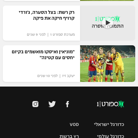
רשיון להקרנה פומבית לבית עסק
רק רשת: בצל הסערה, ג'ורדי
קרויף חיקה את פיקה
הצטרפות לחבילת הערוצים
מערכת ספורט 1 | לפני 9 שנים
לוח דרושים – ג'ובנט
"מוניאין ואיסקו מואשמים בקיום
תגיות
יחסים עם קטינה"
המגזין
יעקב זיו | לפני 10 שנים
כדורגל ישראלי
VOD
כדורגל עולמי
רץ ברשת