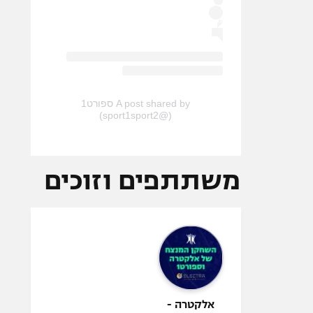
A post shared by ספורט1
(@sport1sport2)
משתתפים וזוכים
אלקטרה -