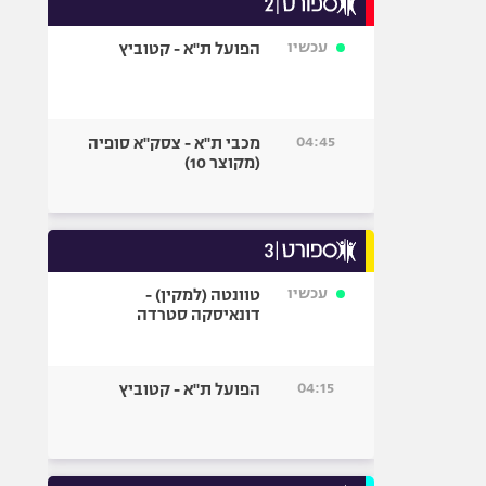
אופניים
עכשיו
הפועל ת"א - קטוביץ
ספורט מוטורי
כדורמים
פוטבול אמריקאי NFL
04:45
מכבי ת"א - צסק"א סופיה
בייסבול MLB
(מקוצר 10)
ספורט אתגרי
ואקסטרים
אומנויות לחימה
גיימינג E-Sports
עכשיו
טוונטה (למקין) -
דונאיסקה סטרדה
04:15
הפועל ת"א - קטוביץ