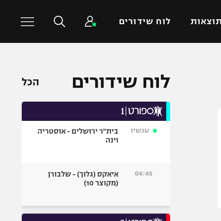
וצאות
לוח שידורים
כדורסל עולמי
ענפים נוספים
לוח שידורים
הכל
NBA
טניס
יורוליג
כדוריד
יורוקאפ
כדורעף
עכשיו
בית"ר ירושלים - אוסטריה
שחייה
וינה
ג'ודו
אגרוף
04:45
איאקס (גלוך) - שלבורן
(מקוצר 10)
ספורט אולימפי
UFC
היאבקות WWE