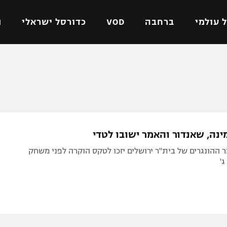
 עולמי
ברחבה
VOD
כדורסל ישראלי
ת
ל ישראלי
כדורגל עולמי
כדורסל ישראלי
על
ליגת האלופות
ליגת ווינר סל
אומית
ליגה אירופית
ליגה לאומית
וטו
ליגה אנגלית
כדורסל נשים
ינה, שאנדור והאמר ישובו לטדי
ים
ליגה גרמנית
מכבי תל אביב
ההונגרים של בית"ר ירושלים יזכו לטקס הוקרה לפני משחק
מדינה
ליגה ספרדית
הפועל חולון
'
ישראל
ליגה איטלקית
הפועל ירושלים
יפה
ליגה צרפתית
דני אבדיה
רושלים
ליגה הולנדית
ל אביב
ליגה טורקית