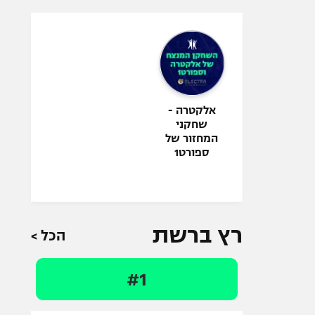
אלקטרה -
שחקני
המחזור של
ספורט1
רץ ברשת
הכל >
#1