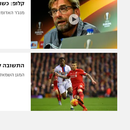
קלופ: כשה
מנג'ר האדומי
התשובה לפ
המגן השמאלי 