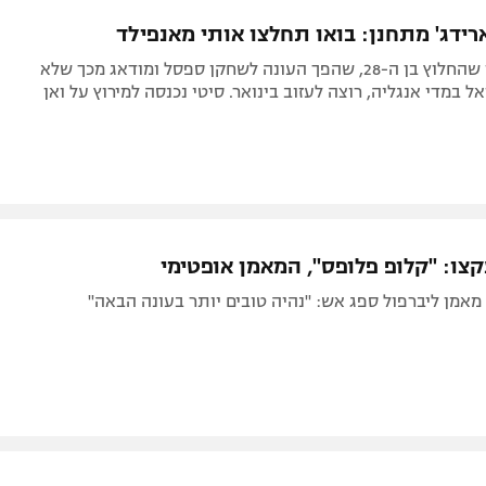
תל אביב
ליגה סינית
רידג' מתחנן: בואו תחלצו אותי מאנפילד
חיפה
ליגה ברזילאית
ה"מירור טוען שהחלוץ בן ה-28, שהפך העונה לשחקן ספסל ומודאג מכך שלא
באר שבע
ליגות נוספות
 במדי אנגליה, רוצה לעזוב בינואר. סיטי נכנסה למירוץ על ואן
תניה
דה
צו: "קלופ פלופס", המאמן אופטימי
מאמן ליברפול ספג אש: "נהיה טובים יותר בעונה הבאה"