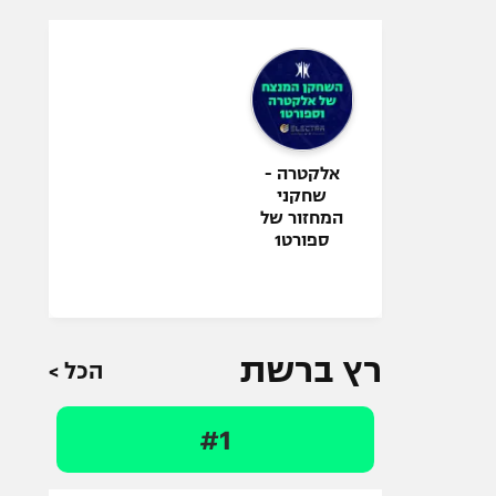
אלקטרה -
שחקני
המחזור של
ספורט1
רץ ברשת
הכל >
#1