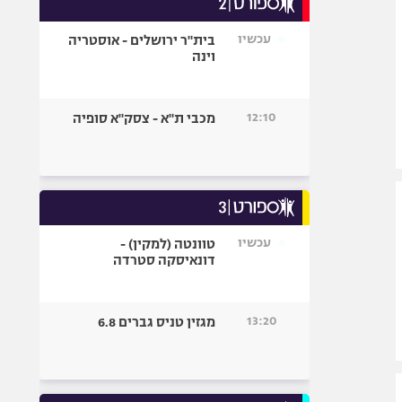
אופניים
עכשיו
בית"ר ירושלים - אוסטריה
ספורט מוטורי
וינה
כדורמים
פוטבול אמריקאי NFL
12:10
מכבי ת"א - צסק"א סופיה
בייסבול MLB
ספורט אתגרי
ואקסטרים
אומנויות לחימה
גיימינג E-Sports
עכשיו
טוונטה (למקין) -
דונאיסקה סטרדה
13:20
מגזין טניס גברים 6.8