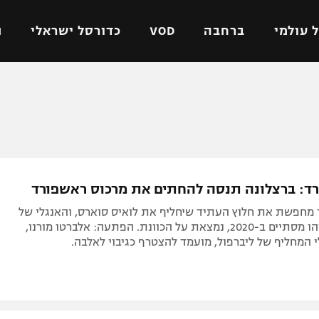
 עולמי
ברחבה
VOD
כדורסל ישראלי
ת
ל ישראלי
כדורגל עולמי
כדורסל ישראלי
על
ליגת האלופות
ליגת ווינר סל
אומית
ליגה אירופית
ליגה לאומית
וטו
ליגה אנגלית
כדורסל נשים
רד: ברצלונה תנסה להחתים את מרכוס ראשפורד
ים
ליגה גרמנית
מכבי תל אביב
מחפשת את חלוץ העתיד שיחליף את לואיס סוארס, והאנגלי של
מדינה
ליגה ספרדית
הפועל חולון
יונייטד, שחוזהו מסתיים ב-2020, נמצאת על הכוונת. הפתעה: אלברטו מורנו,
המחליף של ליברפול, מועמד להצטרף כגיבוי לאלבה.
ישראל
ליגה איטלקית
הפועל ירושלים
יפה
ליגה צרפתית
דני אבדיה
רושלים
ליגה הולנדית
ל אביב
ליגה טורקית