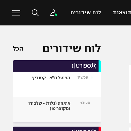
וצאות
לוח שידורים
כדורסל עולמי
ענפים נוספים
לוח שידורים
הכל
NBA
טניס
יורוליג
כדוריד
יורוקאפ
כדורעף
עכשיו
הפועל ת"א - קטוביץ
שחייה
ג'ודו
אגרוף
13:20
איאקס (גלוך) - שלבורן
(מקוצר 10)
ספורט אולימפי
UFC
היאבקות WWE