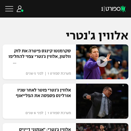
אלווין ג'נטרי
כדורגל ישראלי
סקרמנטו קינגס פיטרה את לוק
וולטון, אלווין ג'נטרי צפוי להחליפו
ליגת העל
כדורגל עולמי
מערכת ספורט 1 | לפני 5 שנים
ליגה לאומית
ליגת האלופות
אלווין ג'נטרי פוטר לאחר שניו
כדורסל ישראלי
אורלינס פספסה את הפלייאוף
גביע הטוטו
ליגה אירופית
ליגת ווינר סל
ליגיונרים
כדורסל עולמי
מערכת ספורט 1 | לפני 6 שנים
ליגה אנגלית
ליגה לאומית
גביע המדינה
NBA
אלווין ג'נטרי: "אנתוני דייויס
ליגה גרמנית
ענפים נוספים