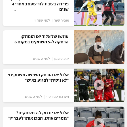
פרידה בשבת לזר שעוזב אחרי 4
כדורסל נשים
נבחרת ישראל
שנים
יורוליג
ליגה ספרדית
טניס
VOD
מכבי תל אביב
מכבי חיפה
אופיר סער | לפני שנה 1
יורוקאפ
ליגה איטלקית
כדוריד
הפועל חולון
בית"ר ירושלים
עונשו של אלוז' יאו הומתק:
רץ ברשת
ליגה צרפתית
הרחקה ל-5 משחקים במקום 6
כדורעף
הפועל ירושלים
מכבי תל אביב
ליגה הולנדית
שחייה
תוצאות
יניב טוכמן | לפני 2 שנים
דני אבדיה
הפועל תל אביב
ליגה טורקית
ג'ודו
אלוז' יאו הורחק משישה משחקים:
הפועל חיפה
לוח שידורים
"לא ניסיתי לפגוע באיש"
ליגה סינית
אגרוף
הפועל באר שבע
ליגה ברזילאית
ברחבה
מערכת ספורט 1 | לפני 2 שנים
ספורט אולימפי
מכבי נתניה
ליגות נוספות
UFC
אלוז' יאו יורחק ל-7 משחקים?
"מעל הליגה" – פודקאסט
בני יהודה
"גומרים אותו, הפכו אותו לעבריין"
היאבקות WWE