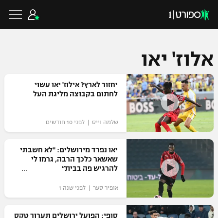
אלוז' יאו
כדורגל ישראלי
יחזור לארץ? אילוז' יאו עשוי
לחתום בקבוצה מליגת העל
ליגת העל
כדורגל עולמי
שלמה וייס | לפני 10 חודשים
ליגה לאומית
ליגת האלופות
יאו נפרד מירושלים: "לא חשבתי
כדורסל ישראלי
שאשאר כלכך הרבה, גרמו לי
גביע הטוטו
להרגיש פה בבית״
ליגה אירופית
ליגת ווינר סל
ליגיונרים
כדורסל עולמי
אופיר סער | לפני שנה 1
ליגה אנגלית
ליגה לאומית
גביע המדינה
NBA
סופי: הפועל ירושלים תערוך טקס
ליגה גרמנית
ענפים נוספים