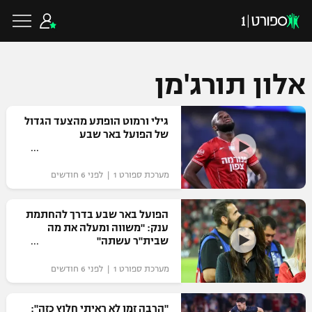
אלון תורג'מן
כדורגל ישראלי
גילי ורמוט הופתע מהצעד הגדול
של הפועל באר שבע
ליגת העל
כדורגל עולמי
מערכת ספורט 1 | לפני 6 חודשים
ליגה לאומית
ליגת האלופות
הפועל באר שבע בדרך להחתמת
כדורסל ישראלי
ענק: "משווה ומעלה את מה
גביע הטוטו
שבית"ר עשתה"
ליגה אירופית
ליגת ווינר סל
ליגיונרים
כדורסל עולמי
מערכת ספורט 1 | לפני 6 חודשים
ליגה אנגלית
ליגה לאומית
גביע המדינה
NBA
"הרבה זמן לא ראיתי חלוץ כזה":
ליגה גרמנית
ענפים נוספים