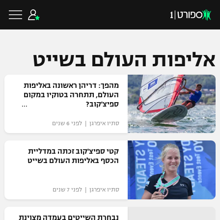
אליפות העולם בשייט
כדורגל ישראלי
מהפך: דריהן ראשונה באליפות
העולם, תתחרה בטוקיו במקום
ספיצ'קוב?
ליגת העל
כדורגל עולמי
סתיו איפרגן | לפני 6 שנים
ליגה לאומית
ליגת האלופות
קטי ספיצ'קוב זכתה במדליית
כדורסל ישראלי
הכסף באליפות העולם בשייט
גביע הטוטו
ליגה אירופית
ליגת ווינר סל
ליגיונרים
כדורסל עולמי
סתיו איפרגן | לפני 7 שנים
ליגה אנגלית
ליגה לאומית
גביע המדינה
NBA
נבחרת השייטים בעמדה מצוינת
ליגה גרמנית
ענפים נוספים