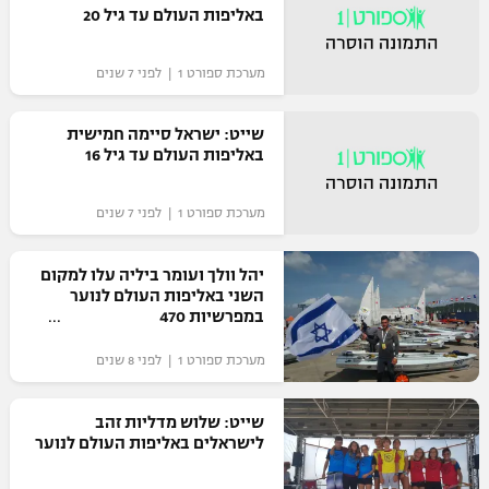
באליפות העולם עד גיל 20
כדורסל נשים
נבחרת ישראל
יורוליג
ליגה ספרדית
טניס
VOD
מכבי תל אביב
מערכת ספורט 1 | לפני 7 שנים
מכבי חיפה
יורוקאפ
ליגה איטלקית
כדוריד
הפועל חולון
בית"ר ירושלים
שייט: ישראל סיימה חמישית
רץ ברשת
ליגה צרפתית
באליפות העולם עד גיל 16
כדורעף
הפועל ירושלים
מכבי תל אביב
ליגה הולנדית
מערכת ספורט 1 | לפני 7 שנים
שחייה
תוצאות
דני אבדיה
הפועל תל אביב
ליגה טורקית
ג'ודו
יהל וולך ועומר ביליה עלו למקום
הפועל חיפה
לוח שידורים
השני באליפות העולם לנוער
ליגה סינית
במפרשיות 470
אגרוף
הפועל באר שבע
מערכת ספורט 1 | לפני 8 שנים
ליגה ברזילאית
ברחבה
ספורט אולימפי
מכבי נתניה
ליגות נוספות
שייט: שלוש מדליות זהב
UFC
"מעל הליגה" – פודקאסט
לישראלים באליפות העולם לנוער
בני יהודה
היאבקות WWE