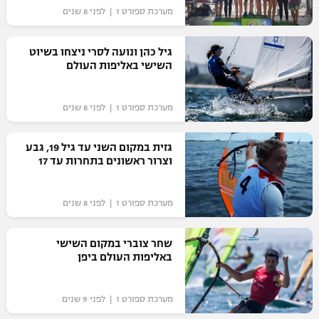
מערכת ספורט 1 | לפני 8 שנים
"מחצית בשכונה" – פודקאסט
אופניים
גיל כהן ונועה לסרי ניצחו בשיוט
ספורט מוטורי
השישי באליפות העולם
משתתפים וזוכים בפרסים
כדורמים
מערכת ספורט 1 | לפני 8 שנים
תקנון משתתפים וזוכים בפרסים
טניס
פוטבול אמריקאי NFL
תקנון עבור פעילות אלקטרה
גזית במקום השני עד גיל 19, גבע
וצרור ראשונים בתחרות עד 17
גיימינג E-Sports
בייסבול MLB
תקנון עבור פעילות ספורט 1 – "מרלן"
ספורט אתגרי ואקסטרים
מערכת ספורט 1 | לפני 8 שנים
תנאי שימוש
אומנויות לחימה
שחר צוברי במקום השישי
באליפות העולם ביפן
מדיניות פרטיות
גיימינג E-Sports
מערכת ספורט 1 | לפני 9 שנים
תקנון פעילות ספורט 1