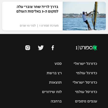
רשיון להקרנה פומבית לבית עסק
בדרך לריו? שחר צוברי עלה
למקום ה-3 באליפות העולם
הצטרפות לחבילת הערוצים
מערכת ספורט 1 | לפני 10 שנים
לוח דרושים – ג'ובנט
תגיות
המגזין
כדורגל ישראלי
VOD
כדורגל עולמי
רץ ברשת
ליגת העל
כדורסל ישראלי
תוצאות
ליגת
ליגה לאומית
האלופות
כדורסל עולמי
לוח שידורים
ליגת ווינר
סל
גביע הטוטו
ענפים נוספים
ברחבה
ליגה
NBA
אירופית