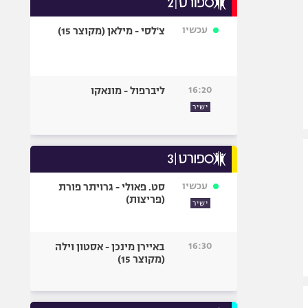
אופניים
עכשיו
צ'לסי - מילאן (מקוצר 15)
ספורט מוטורי
כדורמים
פוטבול אמריקאי NFL
16:20
ליברפול - מונאקו
בייסבול MLB
ישיר
ספורט אתגרי
ואקסטרים
אומנויות לחימה
גיימינג E-Sports
עכשיו
סט. פאולי - גרויתר פורת
(פריצות)
ישיר
16:30
באיירן מינכן - אסטון וילה
(מקוצר 15)