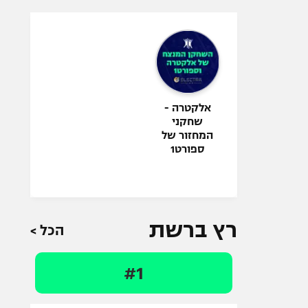
אלקטרה -
שחקני
המחזור של
ספורט1
רץ ברשת
הכל >
#1