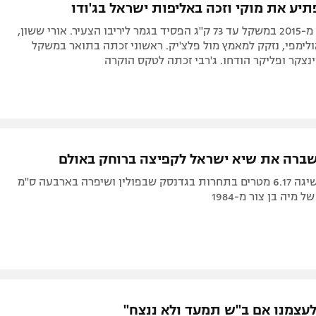
יע את מוקי וזכה באליפות ישראל בג'ודו
אלוף אירופה מ-2015 במשקל עד 73 ק"ג הפסיד בגמר ליריבו הצעיר. אורי ששון,
ימפי, נזקק למאמץ מול פלצ'יק. ראשוני זכתה בתואר במשקל
 שברה את שיא ישראל לקפיצה ברוחק באולם
האתלטית השיגה 6.17 מטרים בתחרות בגדנסק שבפולין ושיפרה בארבעה ס"מ
מיה בן צור מ-1984
לעצמנו אם ב"ש תמעד ולא ננצח"