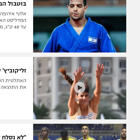
בוטבול הפת
המדליסט האול
עד 48 ק"ג, מינצקר ופליקר הודחו. ג'רבי זכתה לטקס הוקרה
זליקוביץ'
את התוצאה של 
"לא נסלח 