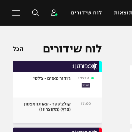
וצאות
לוח שידורים
כדורסל עולמי
ענפים נוספים
לוח שידורים
הכל
NBA
טניס
יורוליג
כדוריד
יורוקאפ
כדורעף
עכשיו
ג'והור טאזים - צ'לסי
שחייה
ישיר
ג'ודו
אגרוף
17:00
קולצ'סטר - סאותהמפטון
(פרץ) (מקוצר 15)
ספורט אולימפי
UFC
היאבקות WWE