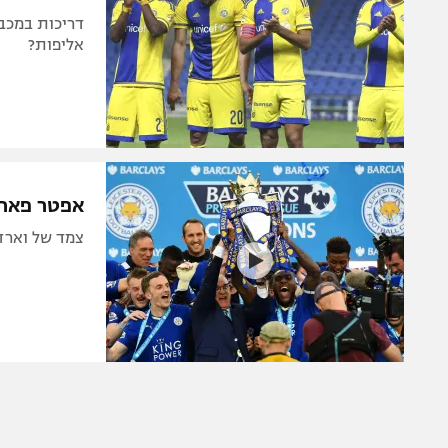
אליפות?
אפטר פארטי: ל
צמד של וארדי