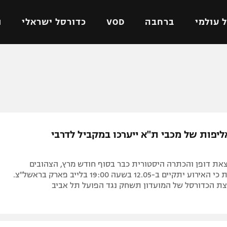
 עולמי
ברחבה
VOD
כדורסל ישראלי
ת
ל ישראלי
כדורגל עולמי
כדורסל ישראלי
על
ליגת האלופות
ליגת ווינר סל
אומית
ליגה אירופית
ליגה לאומית
וטו
ליגה אנגלית
כדורסל נשים
יפות של מכבי ת"א ייערכו במקביל לדרבי
ים
ליגה גרמנית
מכבי תל אביב
מדינה
ליגה ספרדית
הפועל חולון
צאת דופן והכתרה היסטורית כבר בסוף חודש מרץ, הצהובים
ישראל
ליגה איטלקית
הפועל ירושלים
הודיעו רשמית כי האירוע יתקיים ב-12.05 בשעה 19:00 בלייב פארק בראשל"צ.
צת הכדורסל של המועדון תשחק נגד הפועל תל אביב
יפה
ליגה צרפתית
דני אבדיה
רושלים
ליגה הולנדית
ל אביב
ליגה טורקית