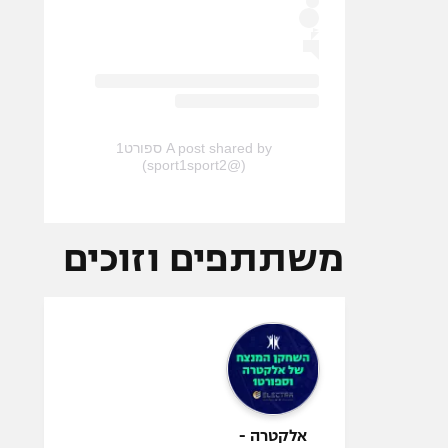
A post shared by ספורט1
(@sport1sport2)
משתתפים וזוכים
אלקטרה -