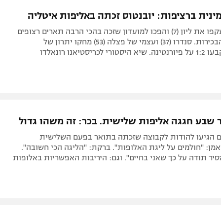
תל אביב
ליגה סינית
נית ברציפות: יובנטוס זכתה באליפות איטליה
חיפה
ליגה ברזילאית
הביאנקונרי עקפו את ליון (7) והפכו למועדון שזכה בהכי הרבה תארים רצופים
באר שבע
ליגות נוספות
ב-5 הליגות הבכירות. סנדרו (37) ועצמי של פצלה (53) מחקו יתרון של
כריסטיאנו רונאלדו
תניה
דה
 שבע חגגה אליפות שלישית. בכר: זה משהו גדול
 הגיעו להודות לקבוצה שזכתה בתואר בפעם השלישית
מן: "חולמים על ליגת האלופות". ברקת: "הליגה הכי חשובה".
סיר תודה על כך שאני בחיים". וגם: היריבות האפשריות באלופות