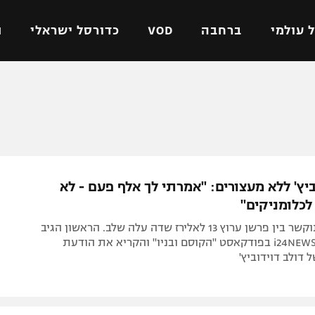
 עולמי
ברחבה
VOD
כדורסל ישראלי
ת
ל ישראלי
כדורגל עולמי
כדורסל ישראלי
על
ליגת האלופות
ליגת ווינר סל
אומית
ליגה אירופית
ליגה לאומית
וטו
ליגה אנגלית
כדורסל נשים
יץ' ללא מעצורים: "אמרתי לך אלף פעם - לא
ים
ליגה גרמנית
מכבי תל אביב
לכלומניקים"
מדינה
ליגה ספרדית
הפועל חולון
העימות המתוקשר בין פרשן ערוץ 13 לאלירז שדה עלה שלב. הראשון הגיב
ישראל
ליגה איטלקית
הפועל ירושלים
לדברי פרשן i24NEWS בפודקאסט "הקוסם ובניו" והקריא את הודעת
דולב דוידוביץ'
יפה
ליגה צרפתית
דני אבדיה
רושלים
ליגה הולנדית
ל אביב
ליגה טורקית