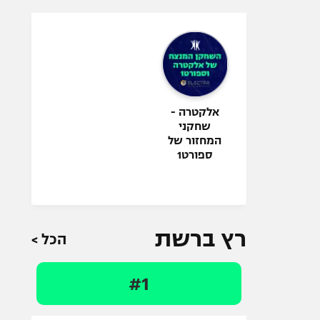
אלקטרה -
שחקני
המחזור של
ספורט1
רץ ברשת
הכל >
#1