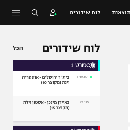
וצאות
לוח שידורים
כדורסל עולמי
ענפים נוספים
לוח שידורים
הכל
NBA
טניס
יורוליג
כדוריד
יורוקאפ
כדורעף
עכשיו
בית"ר ירושלים - אוסטריה
שחייה
וינה (מקוצר 10)
ג'ודו
אגרוף
21:35
באיירן מינכן - אסטון וילה
(מקוצר 15)
ספורט אולימפי
UFC
היאבקות WWE