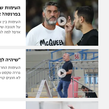
הפועל 
תקנון משתתפים וזוכים בפרסים
העימות שה
הפועל 
בפרנסה? א
תקנון עבור פעילות אלקטרה
הפועל 
תקנון עבור פעילות ספורט 1 – "מרלן"
העימות בין א
מכבי נ
על תגובה של 
טניס
אדם? למה לפג
בני יהו
גיימינג E-Sports
תנאי שימוש
"שיהיה לך 
מדיניות פרטיות
העימות החריג
תקנון פעילות ספורט 1
גררה טקסט חר
לא חוצים קוי
רשיון להקרנה פומבית לבית עסק
הצטרפות לחבילת הערוצים
לוח דרושים – ג'ובנט
תגיות
המגזין