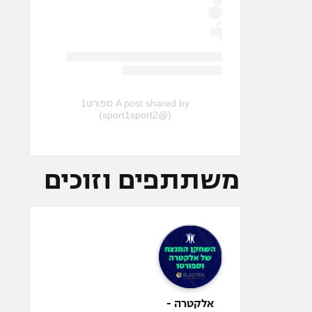
A post shared by ספורט1
(@sport1sport2)
משתתפים וזוכים
אלקטרה -