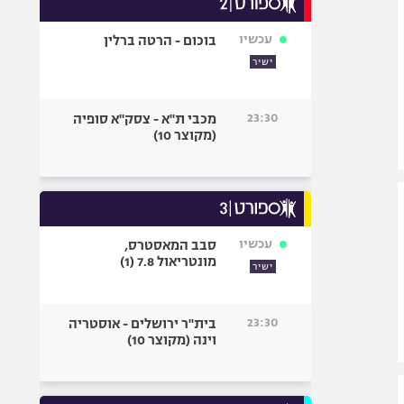
אופניים
עכשיו
בוכום - הרטה ברלין
ספורט מוטורי
ישיר
כדורמים
פוטבול אמריקאי NFL
23:30
מכבי ת"א - צסק"א סופיה
בייסבול MLB
(מקוצר 10)
ספורט אתגרי
ואקסטרים
אומנויות לחימה
גיימינג E-Sports
עכשיו
סבב המאסטרס,
מונטריאול 7.8 (1)
ישיר
23:30
בית"ר ירושלים - אוסטריה
וינה (מקוצר 10)