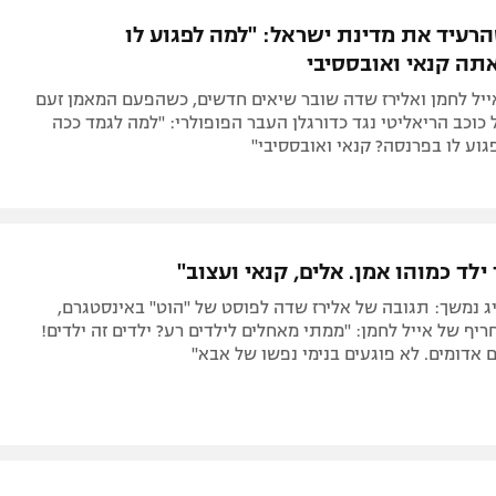
תל אביב
ליגה סינית
רעיד את מדינת ישראל: "למה לפגוע לו
חיפה
ליגה ברזילאית
תה קנאי ואובססיבי
באר שבע
ליגות נוספות
ייל לחמן ואלירז שדה שובר שיאים חדשים, כשהפעם המאמן זעם
תניה
כוכב הריאליטי נגד כדורגלן העבר הפופולרי: "למה לגמד ככה
וע לו בפרנסה? קנאי ואובססיבי"
דה
ילד כמוהו אמן. אלים, קנאי ועצוב"
 נמשך: תגובה של אלירז שדה לפוסט של "הוט" באינסטגרם,
יף של אייל לחמן: "ממתי מאחלים לילדים רע? ילדים זה ילדים!
ם אדומים. לא פוגעים בנימי נפשו של אבא"