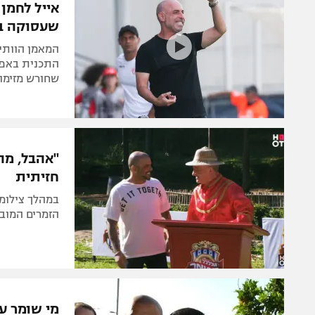
אייל לחמן
שעסוקה ב
המאמן הוותיק
התכנית באפר
שחורש מזימו
"אהבל, מה
חזיתית
במהלך צילומי
הזמרים המובי
מי שומר ע