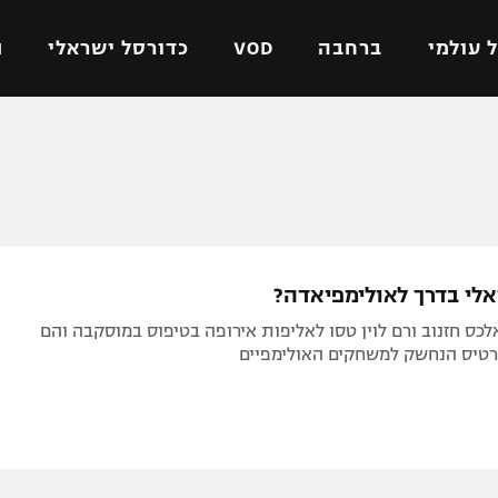
 עולמי
ברחבה
VOD
כדורסל ישראלי
ת
ל ישראלי
כדורגל עולמי
כדורסל ישראלי
על
ליגת האלופות
ליגת ווינר סל
אומית
ליגה אירופית
ליגה לאומית
וטו
ליגה אנגלית
כדורסל נשים
אלי בדרך לאולימפיאדה?
ים
ליגה גרמנית
מכבי תל אביב
לכס חזנוב ורם לוין טסו לאליפות אירופה בטיפוס במוסקבה והם
מדינה
ליגה ספרדית
הפועל חולון
רטיס הנחשק למשחקים האולימפיים
ישראל
ליגה איטלקית
הפועל ירושלים
יפה
ליגה צרפתית
דני אבדיה
רושלים
ליגה הולנדית
ל אביב
ליגה טורקית