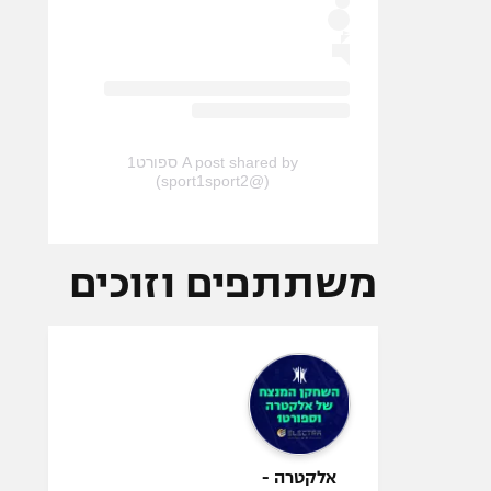
A post shared by ספורט1
(@sport1sport2)
משתתפים וזוכים
אלקטרה -