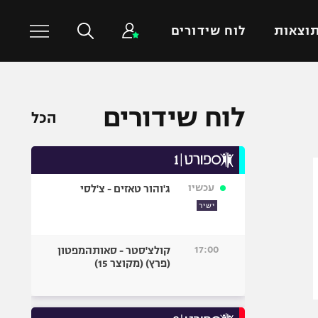
וצאות
לוח שידורים
כדורסל עולמי
ענפים נוספים
לוח שידורים
הכל
NBA
טניס
יורוליג
כדוריד
יורוקאפ
כדורעף
עכשיו
ג'והור טאזים - צ'לסי
שחייה
ישיר
ג'ודו
אגרוף
17:00
קולצ'סטר - סאותהמפטון
(פרץ) (מקוצר 15)
ספורט אולימפי
UFC
היאבקות WWE