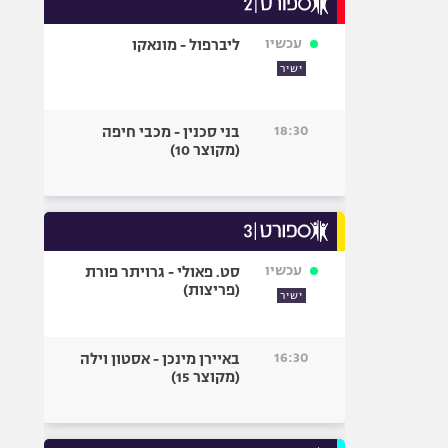
אופניים
עכשיו
ליברפול - מונאקו
ספורט מוטורי
ישיר
כדורמים
פוטבול אמריקאי NFL
18:30
בני סכנין - מכבי חיפה
בייסבול MLB
(מקוצר 10)
ספורט אתגרי
ואקסטרים
אומנויות לחימה
גיימינג E-Sports
עכשיו
סט. פאולי - גרויתר פורת
(פריצות)
ישיר
16:30
באיירן מינכן - אסטון וילה
(מקוצר 15)