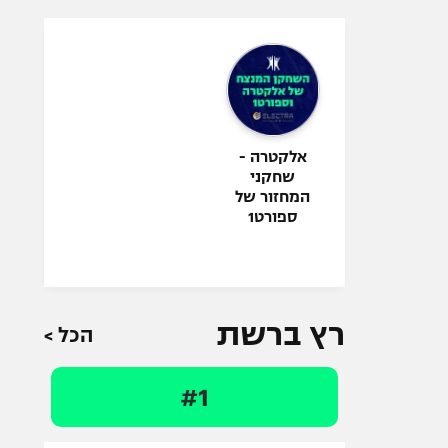
אלקטרה -
שחקני
המחזור של
ספורט1
רץ ברשת
הכל >
#1