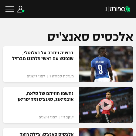
אלכסיס סאנצ'יס
כדורגל ישראלי
ברשיה ויתרה על באלוטלי,
שנפגש עם ראשי פלמנגו מברזיל
ליגת העל
כדורגל עולמי
מערכת ספורט 1 | לפני 7 שנים
ליגה לאומית
ליגת האלופות
נחשפו חוזיהם של סלאח,
כדורסל ישראלי
אובמיאנג, סאנצ'ס ומחיטריאן
גביע הטוטו
ליגה אירופית
ליגת ווינר סל
ליגיונרים
כדורסל עולמי
יעקב זיו | לפני 8 שנים
ליגה אנגלית
ליגה לאומית
גביע המדינה
NBA
אלכסיס סאנצ'ס: צ'ילה רוצה
ליגה גרמנית
ענפים נוספים