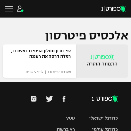
אלכסיס פיטרסון
כדורגל ישראלי
שי דורון וחולון הפסידו באשדוד,
רמלה דרסה את רעננה
ליגת העל
כדורגל עולמי
מערכת ספורט 1 | לפני 5 שנים
ליגה לאומית
ליגת האלופות
כדורסל ישראלי
גביע הטוטו
ליגה אירופית
ליגת ווינר סל
ליגיונרים
כדורסל עולמי
ליגה אנגלית
כדורגל ישראלי
VOD
ליגה לאומית
גביע המדינה
NBA
כדורגל עולמי
רץ ברשת
ליגה גרמנית
ענפים נוספים