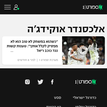
אלכסנדר אוקידג’ה
כדורגל ישראלי
"כשהוא במשחק לא טוב הוא לא
מפסיק לקלל אותך": טענות קשות
נגד כוכב ריאל
ליגת העל
כדורגל עולמי
מערכת ספורט 1 | לפני 6 חודשים
ליגה לאומית
ליגת האלופות
כדורסל ישראלי
גביע הטוטו
ליגה אירופית
ליגת ווינר סל
ליגיונרים
כדורסל עולמי
ליגה אנגלית
כדורגל ישראלי
VOD
ליגה לאומית
גביע המדינה
NBA
ליגה גרמנית
ענפים נוספים
כדורגל עולמי
רץ ברשת